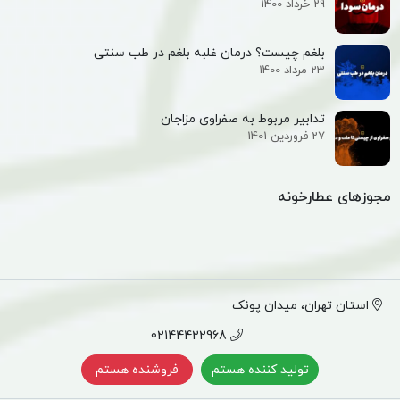
29 خرداد 1400
بلغم چیست؟ درمان غلبه بلغم در طب سنتی
23 مرداد 1400
تدابیر مربوط به صفراوی مزاجان
27 فروردین 1401
مجوزهای عطارخونه
استان تهران، میدان پونک
02144422968
تولید کننده هستم
فروشنده هستم