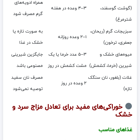
همراه ادویه‌های
(گوشت گوسفند،
۳–۴ وعده در هفته
گرم مصرف شود
شترمرغ)
سبزیجات گرم (ریحان،
به صورت تازه یا
۱–۲ وعده روزانه
جعفری، ترخون)
خشک در غذا
میوه‌های خشک و
۳–۵ عدد خرما یا یک
جایگزین شیرینی
شیرین (خرما، کشمش)
مشت کشمش در روز
مصنوعی باشد
غلات (بلغور، نان سنگک
مصرف نان سفید
۲ وعده در روز
تازه)
توصیه نمی‌شود
خوراکی‌های مفید برای تعادل مزاج سرد و
خشک
غذاهای مناسب