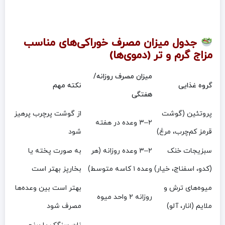
جدول میزان مصرف خوراکی‌های مناسب
مزاج گرم و تر (دموی‌ها)
میزان مصرف روزانه/
گروه غذایی
نکته مهم
هفتگی
پروتئین (گوشت
از گوشت پرچرب پرهیز
۲–۳ وعده در هفته
قرمز کم‌چرب، مرغ)
شود
سبزیجات خنک
۲–۳ وعده روزانه (هر
به صورت پخته یا
(کدو، اسفناج، خیار)
وعده ۱ کاسه متوسط)
بخارپز بهتر است
میوه‌های ترش و
بهتر است بین وعده‌ها
روزانه ۲ واحد میوه
ملایم (انار، آلو)
مصرف شود