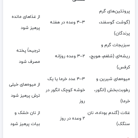
پروتئین‌های گرم
از غذاهای مانده
(گوشت گوسفند،
۳–۴ وعده در هفته
پرهیز شود
پرندگان)
سبزیجات گرم و
ترجیحاً پخته
ریشه‌ای (شلغم، هویج،
۲–۳ وعده روزانه
مصرف شود
کرفس)
میوه‌های شیرین و
۳–۴ عدد خرما یا یک
از میوه‌های خیلی
رطوبت‌بخش (انگور،
خوشه کوچک انگور در
ترش پرهیز شود
خرما)
روز
غلات (گندم بوداده، نان
از نان خشک و
۲ وعده در روز
سنگک)
بیات پرهیز شود