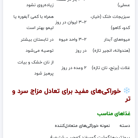
عسلی)
زیاده‌روی نشود
سبزیجات خنک (خیار،
همراه با کمی آبغوره یا
۲–۳ لیوان در روز
کدو، کاهو)
لیمو بهتر است
میوه‌های آبدار
۲–۳ واحد میوه
در تابستان بیشتر
(هندوانه، انجیر تازه)
در روز
توصیه می‌شود
از نان خشک و بیات
غلات (برنج، نان تازه)
۲ وعده در روز
پرهیز شود
خوراکی‌های مفید برای تعادل مزاج سرد و
تر
غذاهای مناسب
دسته
نمونه خوراکی‌های متعادل‌کننده
پروتئین‌ها
گوشت گوسفند کم‌چرب، شترمرغ