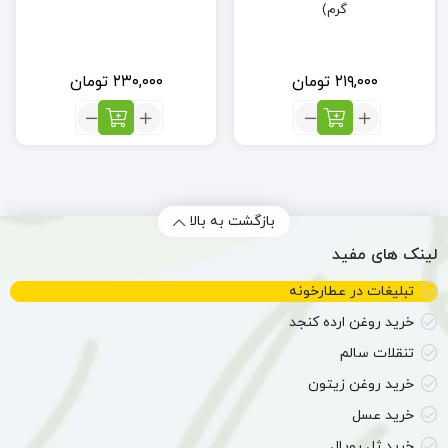
گرم)
۲۱۹,۰۰۰
تومان
۲۳۰,۰۰۰
تومان
تعداد:
تعداد:
داروی
دوای
آسم
ضد
و
سنگ
آلرژی
صفرای
کد
خون
بازگشت به بالا
۱۸۳
لینک های مفید
(80
گرم)
تبلیغات در عطارخونه
خرید روغن ارده کنجد
تنقلات سالم
خرید روغن زیتون
خرید عسل
خرید ژل رویال