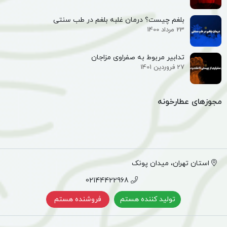
بلغم چیست؟ درمان غلبه بلغم در طب سنتی
23 مرداد 1400
تدابیر مربوط به صفراوی مزاجان
27 فروردین 1401
مجوزهای عطارخونه
استان تهران، میدان پونک
02144422968
تولید کننده هستم
فروشنده هستم