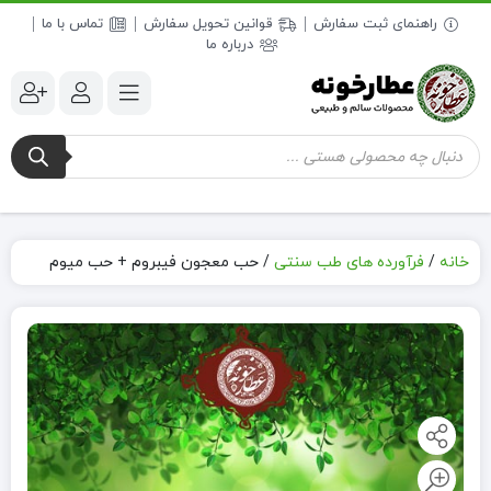
راهنمای ثبت سفارش
قوانین تحویل سفارش
تماس با ما
درباره ما
جستجوی
محصولات
خانه
/
فرآورده های طب سنتی
/
حب معجون فیبروم + حب میوم