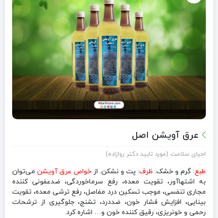
عرق آویشن اصل
احیای سلامت (مورد تایید دکتر روازاده)
طبع
: گرم و خشک.
ظرف
: پت و نشکن. از
خواص عرق آویشن
می‌توان
به اشتهاآور، تقویت معده، رفع سرماخوردگی، ضدعفونی کننده
مجاری تنفسی، موجب تسکین درد مفاصل، رفع ترشی معده، تقویت
بینایی، افزایش فشار خون، ضددرد، تشنج، جلوگیری از ترشحات
رحمی و خونریزی، رقیق کننده خون و… اشاره کرد.