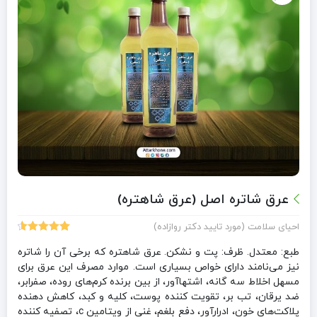
عرق شاتره اصل (عرق شاهتره)
احیای سلامت (مورد تایید دکتر روازاده)
6
امتیازدهی
4.67
از 5
طبع: معتدل. ظرف: پت و نشکن. عرق شاهتره که برخی آن را شاتره
در
نیز می‌نامند دارای خواص بسیاری است. موارد مصرف این عرق برای
امتیازدهی
مسهل اخلاط سه گانه، اشتهاآور، از بین برنده کرم‌های روده، صفرابر،
مشتری
ضد یرقان، تب بر، تقویت کننده پوست، کلیه و کبد، کاهش دهنده
پلاکت‌های خون، ادرارآور، دفع بلغم، غنی از ویتامین c، تصفیه کننده