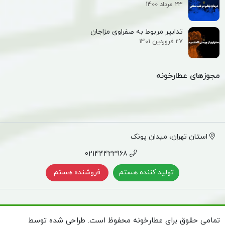
23 مرداد 1400
تدابیر مربوط به صفراوی مزاجان
27 فروردین 1401
مجوزهای عطارخونه
استان تهران، میدان پونک
02144422968
تولید کننده هستم
فروشنده هستم
تمامی حقوق برای عطارخونه محفوظ است. طراحی شده توسط