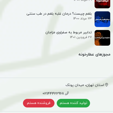
29 خرداد 1400
بلغم چیست؟ درمان غلبه بلغم در طب سنتی
23 مرداد 1400
تدابیر مربوط به صفراوی مزاجان
27 فروردین 1401
مجوزهای عطارخونه
استان تهران، میدان پونک
02144422968
تولید کننده هستم
فروشنده هستم