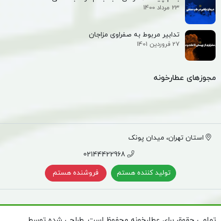
23 مرداد 1400
تدابیر مربوط به صفراوی مزاجان
27 فروردین 1401
مجوزهای عطارخونه
استان تهران، میدان پونک
02144422968
تولید کننده هستم
فروشنده هستم
تمامی حقوق برای عطارخونه محفوظ است. طراحی شده توسط