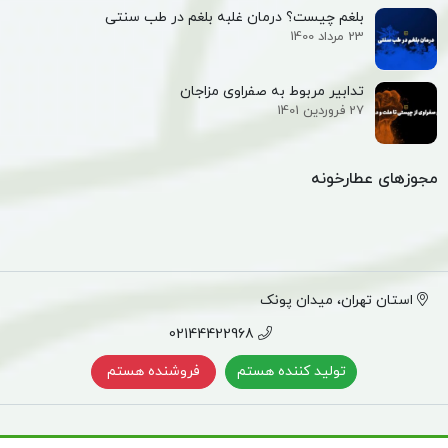
بلغم چیست؟ درمان غلبه بلغم در طب سنتی
23 مرداد 1400
تدابیر مربوط به صفراوی مزاجان
27 فروردین 1401
مجوزهای عطارخونه
استان تهران، میدان پونک
02144422968
تولید کننده هستم
فروشنده هستم