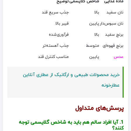
ماده غذایی
شاخص گلایسمی
توضیح
نان سفید
بالا
جذب سریع قند
نان سبوس‌دار
پایین
فیبر بالا
برنج سفید
بالا
فرآوری‌شده
برنج قهوه‌ای
متوسط
جذب آهسته‌تر
عدس
پایین
مناسب کنترل قند
خرید محصولات طبیعی و ارگانیک از عطاری آنلاین
عطارخونه
پرسش‌های متداول
1. آیا افراد سالم هم باید به شاخص گلایسمی توجه
کنند؟