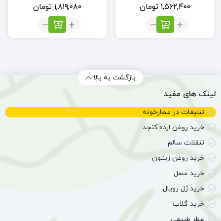
۱,۵۶۲,۴۰۰
تومان
۱,۸۱۹,۰۸۰
تومان
تعداد:
تعداد:
مستوک،
شیره
شیرینی
انگور
سنتی
طبیعی
ایرانی
(6
(24
عدد)
بازگشت به بالا
عدد)
لینک های مفید
تبلیغات در عطارخونه
خرید روغن ارده کنجد
تنقلات سالم
خرید روغن زیتون
خرید عسل
خرید ژل رویال
خرید گلاب
عطر طبیعی