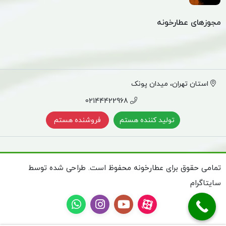
مجوزهای عطارخونه
استان تهران، میدان پونک
02144422968
تولید کننده هستم
فروشنده هستم
تمامی حقوق برای عطارخونه محفوظ است. طراحی شده توسط
سایتاگرام