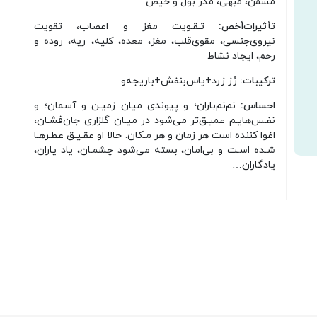
مسمن، مبهی، مدر بول و حیض
تأثیرات‌أخص:
تـقـویت مغز و اعصاب، تقویت
نیروی‌جنسی، مقوی‌قلب، مغز، معده، کلیه، ریه، روده و
رحم، ایجاد نشاط
ترکیبات:
رُز زرد+یاس‌بنفش+باریجه‌و…
احساس:
نم‌نم‌باران؛ و پیوندی میان زمیـن و آسمان؛ و
نفـس‌هایـم عمیـق‌تر می‌شود در میـان گلزاری جان‌فشـان،
اغوا کننده است هر زمان و هر مـکان. حالا او عقـیـق عطـرهـا
شـده اسـت و بی‌امان، بسته می‌شود چشمـان، یاد یاران،
یادگاران…