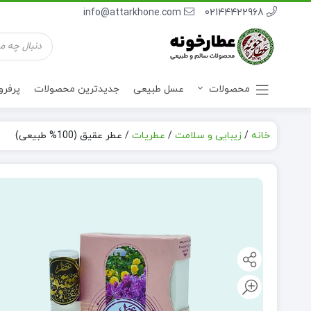
info@attarkhone.com
02144422968
جستجوی
محصولات
محصولات
عسل طبیعی
جدیدترین محصولات
پرفر
خانه
/
زیبایی و سلامت
/
عطریات
/
عطر عقیق (100% طبیعی)
نوشیدنی ها