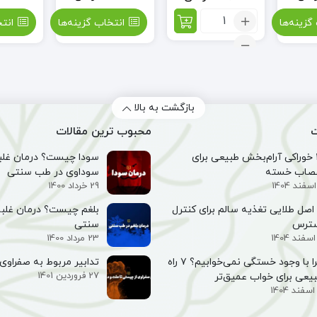
تعداد:
گزینه‌ها
انتخاب گزینه‌ها
انت
عصاره
نعناع
(اسانس
نعنا)
بازگشت به بالا
ت
محبوب ترین مقالات
۱۰ خوراکی آرام‌بخش طبیعی برای
سودا چیست؟ درمان غلبه
صاب خسته
سوداوی در طب سنتی
29 خرداد 1400
۵ اصل طلایی تغذیه سالم برای کنترل
بلغم چیست؟ درمان غلبه
سترس
سنتی
23 مرداد 1400
چرا با وجود خستگی نمی‌خوابیم؟ ۷ راه
تدابیر مربوط به صفراوی 
27 فروردین 1401
یعی برای خواب عمیق‌تر