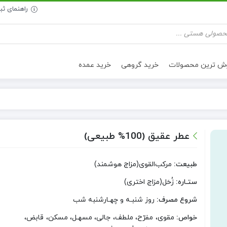
راهنمای ث
وش ترین محصولات
خرید گروهی
خرید عمده
تنقلات سالم
روغن خوراکی
عطر عقیق (100% طبیعی)
طبیعت:
مرکب‌القوی(مزاج هوشمند)
ستـاره:
زُحَل(مزاج اختری)
شروع مصرف:
روز شنبـه و چهـارشنبه شب
خواص:
مقوی، مفرّح، ملطف، جالی، مسهـل، مسکن، قابض،