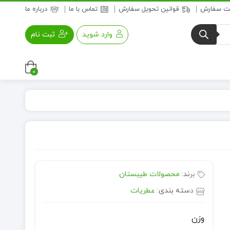
بت سفارش
قوانین تحویل سفارش
تماس با ما
درباره ما
وارد شوید
ثبت نام
0
عسل و فرآورده های عسلی
خواروبار
برند:
محصولات طیبستان
دسته بندی:
عطریات
وزن