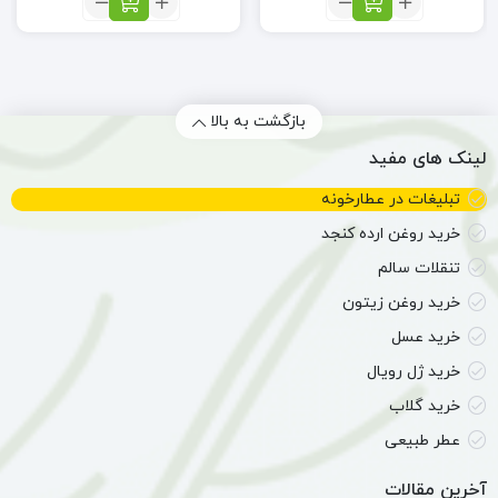
ضماد
ریمل
اگزما
طبیعی
(34گرم)
بازگشت به بالا
لینک های مفید
تبلیغات در عطارخونه
خرید روغن ارده کنجد
تنقلات سالم
خرید روغن زیتون
خرید عسل
خرید ژل رویال
خرید گلاب
عطر طبیعی
آخرین مقالات