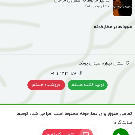
تدابیر مربوط به صفراوی مزاجان
27 فروردین 1401
مجوزهای عطارخونه
استان تهران، میدان پونک
02144422968
تولید کننده هستم
فروشنده هستم
تمامی حقوق برای عطارخونه محفوظ است. طراحی شده توسط
سایتاگرام
انتخاب گزینه ها