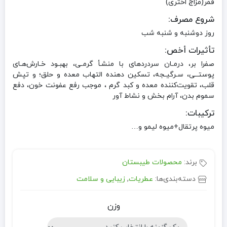
قمر(مزاج اختری)
شروع مصرف:
روز دوشنبه و شنبه شب
تأثیرات أخص:
صفرا بر، درمـان سردردهای با منشـأ گرمـی، بهبـود خـارش‌هـای
پوستــی، سـرگیـجه، تسکین دهنده التهاب معده و حلق؛ و تپش
قلب، تقویت‌کننده معده و کبد گرم ، موجب رفع عفونت خون، دفع
سموم بدن، آرام‌ بخش و نشاط‌ آور
ترکیبات:
میوه پرتقال+میوه لیمو و…
برند:
محصولات طیبستان
دسته‌بندی‌ها:
عطریات
,
زیبایی و سلامت
وزن