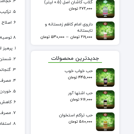
۴. حجامت و فصد (زیر نظر متخصص)
گلاب کاشان اصل (۰.۵ لیتر)
۲۷۲,۰۰۰
تومان
۵. ترکیب عسل با سرکه انگبین
۶. اصلاح سبک زندگی و افزایش تحرک
داروی امام کاظم زمستانه و
تابستانه
–
۲۱۹,۰۰۰
تومان
۵۳۰,۰۰۰
تومان
۸ توصیه غذایی برای پیشگیری از کرم سفید در مدفوع
۱. پرهیز از غذاهای مانده، فست‌فود و فرآوری‌شده
جدیدترین محصولات
۲. شستن دقیق میوه و سبزی پیش از مصرف
۳. گنجاندن سبزیجات ضدانگل مثل تره و شاهی در رژیم غذایی
حب خواب خوب
۴۴۵,۰۰۰
تومان
۴. مصرف آب سالم و جوشیده
۵. خوردن عسل طبیعی به صورت روزانه
حب اشتها آور
۶۱۶,۰۰۰
تومان
۶. کاهش مصرف قندهای مصنوعی و نوشیدنی‌های صنعتی
۷. مصرف گوشت به‌صورت کامل پخته‌شده
حب تراکم استخوان
۵۸۰,۰۰۰
تومان
۸. استفاده از ادویه‌های گرم مثل دارچین و زیره در غذاها