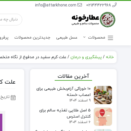
info@attarkhone.com
02144422968
جستجوی
محصولات
محصولات
عسل طبیعی
جدیدترین محصولات
پرفر
خانه
/
پیشگیری و درمان
/
علت کرم سفید در مدفوع از نگاه مت
نوشیدنی ها
آخرین مقالات
علت کر
۱۰ خوراکی آرام‌بخش طبیعی برای
اعصاب خسته
تاریخ 
9 اسفند 1404
۵ اصل طلایی تغذیه سالم برای
کنترل استرس
6 اسفند 1404