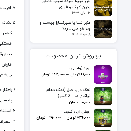
طرز تهیه سرکه سیب خانگی
بدون کپک و فوری
۷. افراط در مصرف غذاهای خام و فست‌فودها
3 آبان 1404
۵ نشانه مهم همراه با کرم سفید در مدفوع
عنبر نسا یا عنبرنسارا چیست و
چه خواصی دارد؟
– کاهش و
8 مرداد 1401
– خستگی 
– دندان‌ق
پرفروش ترین محصولات
– خارش م
نوره (واجبی)
–
۲۱,۰۰۰
تومان
۲۴۵,۰۰۰
تومان
– بی‌اشته
۶ راهکار طب سنتی برای درمان کرم سفید در مدفوع
نمک دریا اصل (نمک طعام
نیاکان ما – 2 کیلو)
۱. پاکسازی بدن با مصرف سیر خام
۱۰۰,۰۰۰
تومان
۲. استفاده از تخم کدو
روغن ارده کنجد
–
۷۳۶,۰۰۰
تومان
۱,۳۹۰,۰۰۰
تومان
۳. مصرف گیاهان گرم و خشک