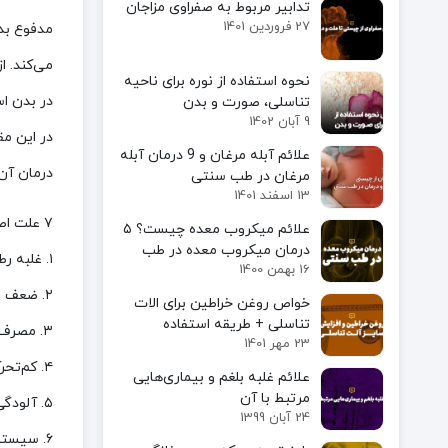
تدابیر مربوط به صفراوی مزاجان
27 فروردین 1401
مدفوع بد
می‌کند. 
نحوه استفاده از نوره برای ناحیه
در بدن ا
تناسلی، صورت و بدن
9 آبان 1402
در این م
علائم آبله مرغان و 9 درمان آبله
درمان آن 
مرغان در طب سنتی
13 اسفند 1401
۷ علت اصلی کرم سفید در مدفوع از نگاه طب سنتی
علائم میکروب معده چیست؟ ۵
درمان میکروب معده در طب
۱. غلبه رطوبت و سردی بر معده و روده‌ها
16 بهمن 1400
سنتی
۲. ضعف قوه هاضمه (هضم ضعیف غذا)
خواص روغن خراطین برای الات
تناسلی + طریقه استفاده
۳. مصرف بیش از حد شیرینی و قندهای مصنوعی
23 مهر 1401
۴. کم‌تحرکی و سبک زندگی ناسالم
علائم غلبه بلغم و بیماری‌هایی
مرتبط با آن
۵. آلودگی غذایی
24 آبان 1399
۶. سیستم ایمنی ضعیف