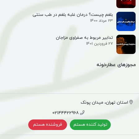
بلغم چیست؟ درمان غلبه بلغم در طب سنتی
23 مرداد 1400
تدابیر مربوط به صفراوی مزاجان
27 فروردین 1401
مجوزهای عطارخونه
استان تهران، میدان پونک
02144422968
تولید کننده هستم
فروشنده هستم