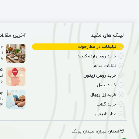
لینک های مفید
آخرین مقالا
تبلیغات در عطارخونه
اع
خرید روغن ارده کنجد
9 اسفند 1404
تنقلات سالم
خرید روغن زیتون
ا
6 اسفند 1404
خرید عسل
خرید ژل رویال
طب
خرید گلاب
4 اسفند 1404
عطر طبیعی
استان تهران، میدان پونک