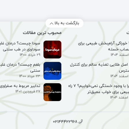
غنی
سنجد
شده
احیا
با
جو
بازگشت به بالا
دوسر
ت
محبوب ترین مقالات
احیا
۱۰ خوراکی آرام‌بخش طبیعی برای
سودا چیست؟ درمان غلبه
صاب خسته
سوداوی در طب سنتی
29 خرداد 1400
۵ اصل طلایی تغذیه سالم برای کنترل
بلغم چیست؟ درمان غلبه
سترس
سنتی
23 مرداد 1400
چرا با وجود خستگی نمی‌خوابیم؟ ۷ راه
تدابیر مربوط به صفراوی 
27 فروردین 1401
یعی برای خواب عمیق‌تر
02144422968