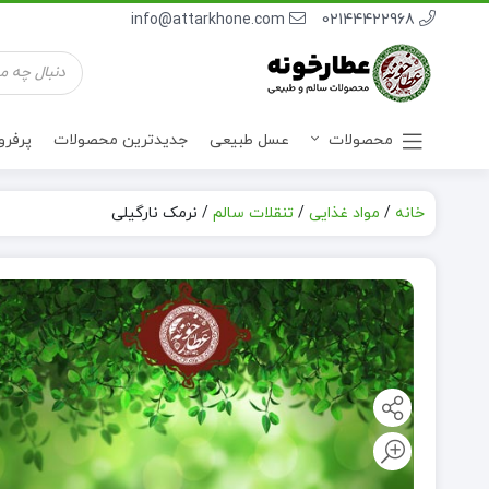
info@attarkhone.com
02144422968
جستجوی
محصولات
محصولات
عسل طبیعی
جدیدترین محصولات
پرفر
خانه
/
مواد غذایی
/
تنقلات سالم
/
نرمک نارگیلی
نوشیدنی ها