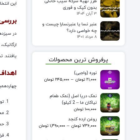
طرز تهیه سرکه سیب خانگی
این انتخ
بدون کپک و فوری
3 آبان 1404
بررسی 
عنبر نسا یا عنبرنسارا چیست و
چه خواصی دارد؟
8 مرداد 1401
ارگانیک، 
یافتند. تجر
پرفروش ترین محصولات
اهداف
نوره (واجبی)
–
۲۱,۰۰۰
تومان
۲۴۵,۰۰۰
تومان
چهاردهمین
نمک دریا اصل (نمک طعام
تو
نیاکان ما – 2 کیلو)
۱۰۰,۰۰۰
تومان
مع
روغن ارده کنجد
حم
–
۷۳۶,۰۰۰
تومان
۱,۳۹۰,۰۰۰
تومان
فر