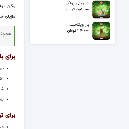
شیرینی پولکی
وگان خواه
۶۸۵,۰۰۰
تومان
مزایای شر
بار ویتامینه
۱۲۴,۰۰۰
تومان
همچنین
برای ب
خر
آش
شر
یا
برای ت
مع