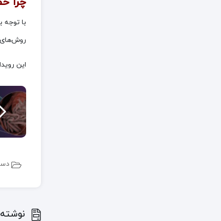
چرا حض
با توجه ب
روش‌های 
این رویدا
دست
نوشته 