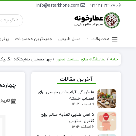
info@attarkhone.com
02144422968
جستجوی
محصولات
محصولات
عسل طبیعی
جدیدترین محصولات
پرفر
خانه
/
نمایشگاه های سلامت محور
/
چهاردهمین نمایشگاه ارگانیک ایران ۱۴۰۴؛ بزرگ‌ترین گردهمایی سبک زندگی
نوشیدنی ها
آخرین مقالات
چهاردهمین نمایش
۱۰ خوراکی آرام‌بخش طبیعی برای
اعصاب خسته
تاریخ 
9 اسفند 1404
۵ اصل طلایی تغذیه سالم برای
کنترل استرس
6 اسفند 1404