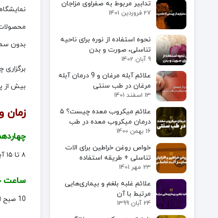
تدابیر مربوط به صفراوی مزاجان
نمایشگاه 
27 فروردین 1401
محصولات 
نحوه استفاده از نوره برای ناحیه
بدون سمو
تناسلی، صورت و بدن
9 آبان 1402
برگزاری چ
علائم آبله مرغان و 9 درمان آبله
مرغان در طب سنتی
بیش از پ
13 اسفند 1401
زمان و
علائم میکروب معده چیست؟ ۵
درمان میکروب معده در طب
16 بهمن 1400
سنتی
چهاردهمی
خواص روغن خراطین برای الات
۸ تا ۱۵ آبان ۱۴۰۴ در مجتمع نمایشگاهی بوستان گفتگو – تهران برگزار خواهد شد.
تناسلی + طریقه استفاده
23 مهر 1401
ساعت ح
علائم غلبه بلغم و بیماری‌هایی
مرتبط با آن
10 صبح الی 8 شب
24 آبان 1399