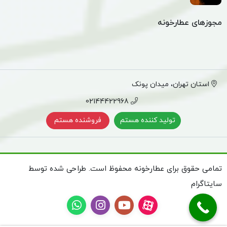
مجوزهای عطارخونه
استان تهران، میدان پونک
02144422968
تولید کننده هستم
فروشنده هستم
تمامی حقوق برای عطارخونه محفوظ است. طراحی شده توسط
سایتاگرام