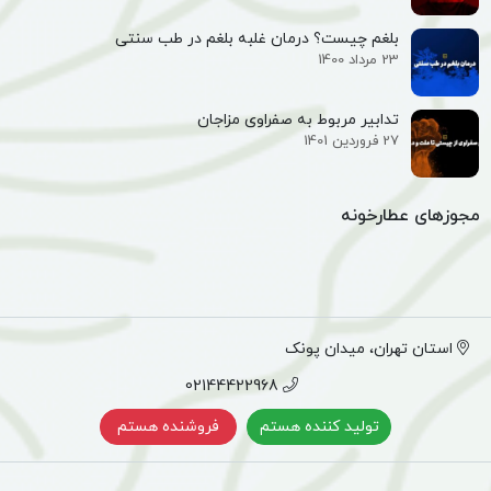
بلغم چیست؟ درمان غلبه بلغم در طب سنتی
23 مرداد 1400
تدابیر مربوط به صفراوی مزاجان
27 فروردین 1401
مجوزهای عطارخونه
استان تهران، میدان پونک
02144422968
تولید کننده هستم
فروشنده هستم