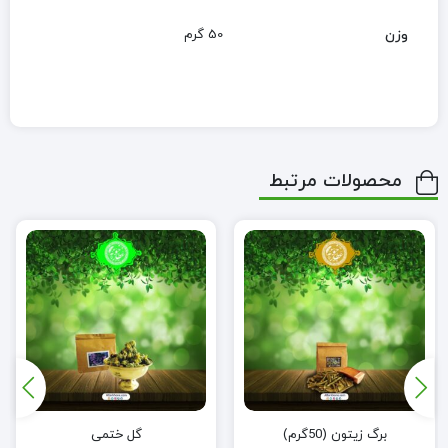
وزن
50 گرم
محصولات مرتبط
برگ زیتون (50گرم)
گل ختمی