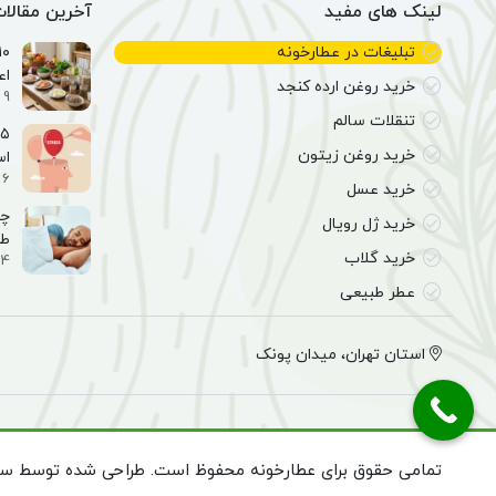
لینک های مفید
آخرین مقالا
تبلیغات در عطارخونه
اع
خرید روغن ارده کنجد
9 اسفند 1404
تنقلات سالم
خرید روغن زیتون
ا
6 اسفند 1404
خرید عسل
خرید ژل رویال
طب
خرید گلاب
4 اسفند 1404
عطر طبیعی
استان تهران، میدان پونک
تمامی حقوق برای عطارخونه محفوظ است. طراحی شده توسط سای