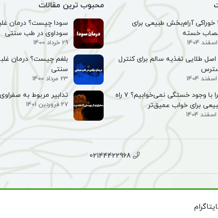
ت
محبوب ترین مقالات
۱۰ خوراکی آرام‌بخش طبیعی برای
سودا چیست؟ درمان غلبه
صاب خسته
سوداوی در طب سنتی
29 خرداد 1400
۵ اصل طلایی تغذیه سالم برای کنترل
بلغم چیست؟ درمان غلبه
سترس
سنتی
23 مرداد 1400
چرا با وجود خستگی نمی‌خوابیم؟ ۷ راه
تدابیر مربوط به صفراوی 
27 فروردین 1401
یعی برای خواب عمیق‌تر
02144422968
تاگرام