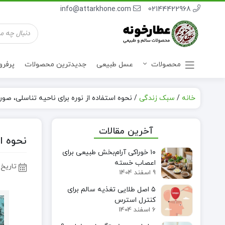
info@attarkhone.com
02144422968
جستجوی
محصولات
محصولات
عسل طبیعی
جدیدترین محصولات
پرفر
خانه
/
سبک زندگی
/
نحوه استفاده از نوره برای ناحیه تناسلی، صو
آخرین مقالات
نحوه ا
۱۰ خوراکی آرام‌بخش طبیعی برای
اعصاب خسته
تاریخ 
9 اسفند 1404
۵ اصل طلایی تغذیه سالم برای
کنترل استرس
6 اسفند 1404