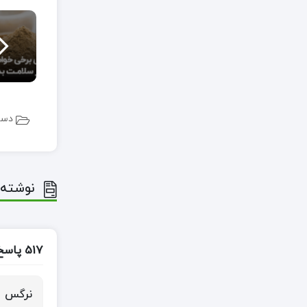
دست
نوشته 
517 پاسخ به “نحوه استفاده از نوره برای ناحیه تناسلی، صورت و بدن”
نرگس