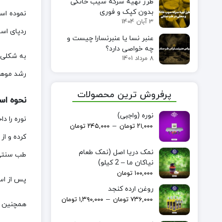
طرز تهیه سرکه سیب خانگی
بدون کپک و فوری
نموده اس
3 آبان 1404
ردپای اس
عنبر نسا یا عنبرنسارا چیست و
چه خواصی دارد؟
به شکلی ک
8 مرداد 1401
رشد موها 
پرفروش ترین محصولات
نحوه است
نوره (واجبی)
–
۲۱,۰۰۰
تومان
۲۴۵,۰۰۰
تومان
کرده و از
نمک دریا اصل (نمک طعام
طب سنتی 
نیاکان ما – 2 کیلو)
۱۰۰,۰۰۰
تومان
پس از اس
روغن ارده کنجد
–
۷۳۶,۰۰۰
تومان
۱,۳۹۰,۰۰۰
تومان
همچنین ه