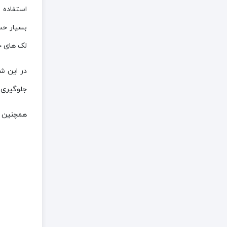
استفاده 
بسیار حس
لک های حا
در این ش
جلوگیری م
همچنین بع