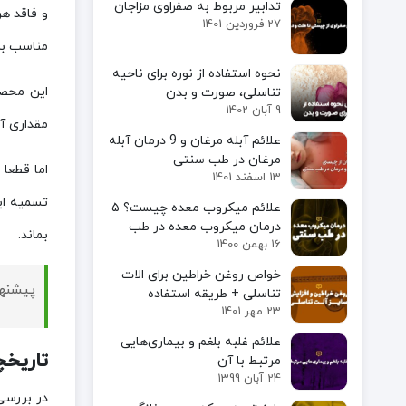
تدابیر مربوط به صفراوی مزاجان
و فاقد ه
27 فروردین 1401
مناسب برا
نحوه استفاده از نوره برای ناحیه
این محصو
تناسلی، صورت و بدن
9 آبان 1402
مقداری آ
علائم آبله مرغان و 9 درمان آبله
مرغان در طب سنتی
اما قطعا
13 اسفند 1401
تسمیه ای
علائم میکروب معده چیست؟ ۵
درمان میکروب معده در طب
بماند.
16 بهمن 1400
سنتی
خواص روغن خراطین برای الات
پیشنه
تناسلی + طریقه استفاده
23 مهر 1401
علائم غلبه بلغم و بیماری‌هایی
تاریخچ
مرتبط با آن
24 آبان 1399
در بررسی