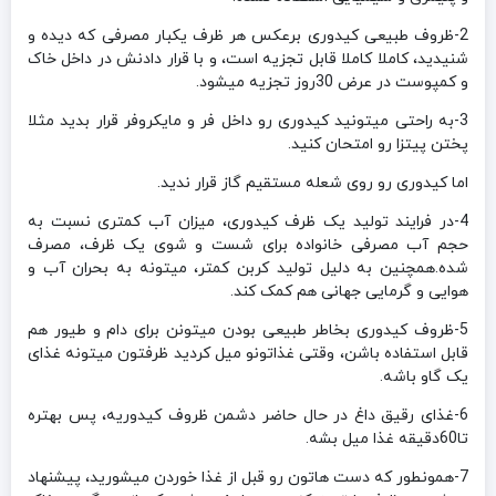
2-ظروف طبیعی کیدوری برعکس هر ظرف یکبار مصرفی که دیده و
شنیدید، کاملا کاملا قابل تجزیه است، و با قرار دادنش در داخل خاک
و کمپوست در عرض 30روز تجزیه میشود.
3-به راحتی میتونید کیدوری رو داخل فر و مایکروفر قرار بدید مثلا
پختن پیتزا رو امتحان کنید.
اما کیدوری رو روی شعله مستقیم گاز قرار ندید.
4-در فرایند تولید یک ظرف کیدوری، میزان آب کمتری نسبت به
حجم آب مصرفی خانواده برای شست و شوی یک ظرف، مصرف
شده.همچنین به دلیل تولید کربن کمتر، میتونه به بحران آب و
هوایی و گرمایی جهانی هم کمک کند.
5-ظروف کیدوری بخاطر طبیعی بودن میتونن برای دام و طیور هم
قابل استفاده باشن، وقتی غذاتونو میل کردید ظرفتون میتونه غذای
یک گاو باشه.
6-غذای رقیق داغ در حال حاضر دشمن ظروف کیدوریه، پس بهتره
تا60دقیقه غذا میل بشه.
7-همونطور که دست هاتون رو قبل از غذا خوردن میشورید، پیشنهاد