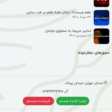
بلغم چیست؟ درمان غلبه بلغم در طب سنتی
23 مرداد 1400
تدابیر مربوط به صفراوی مزاجان
27 فروردین 1401
مجوزهای عطارخونه
استان تهران، میدان پونک
02144422968
تولید کننده هستم
فروشنده هستم