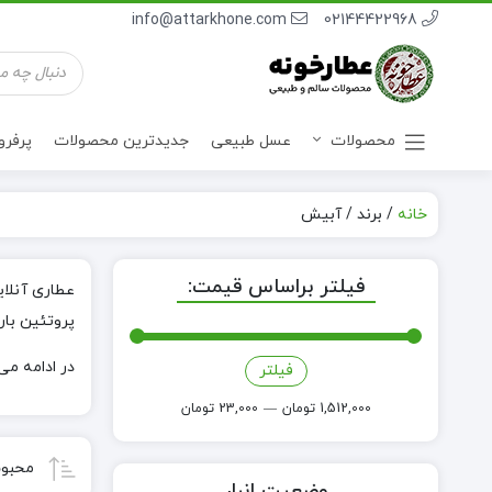
info@attarkhone.com
02144422968
جستجوی
محصولات
محصولات
عسل طبیعی
جدیدترین محصولات
پرفر
خانه
/
برند
/
آبیش
نوشیدنی ها
فیلتر براساس قیمت:
عطاری آنلا
پروتئین بار
در ادامه م
فیلتر
حداقل
حداکثر
قیمت
قیمت
1,512,000 تومان
—
23,000 تومان
محبوب
وضعیت انبار