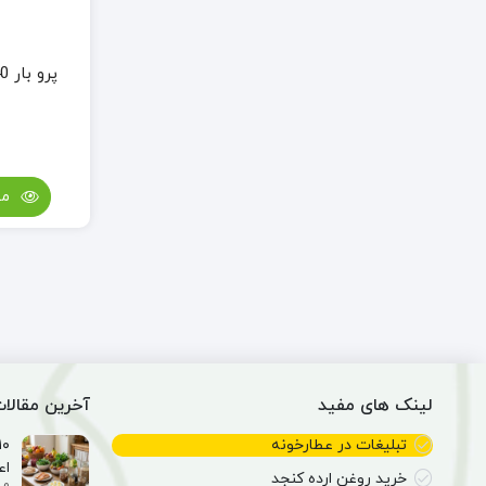
پرو بار 40% (پروتئین بار)
مش
لینک های مفید
آخرین مقالا
تبلیغات در عطارخونه
اع
خرید روغن ارده کنجد