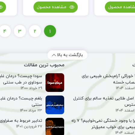
اهده محصول
مشاهده محصول
4
3
2
1
بازگشت به بالا
ت
محبوب ترین مقالات
۱۰ خوراکی آرام‌بخش طبیعی برای
سودا چیست؟ درمان غلبه
صاب خسته
سوداوی در طب سنتی
29 خرداد 1400
۵ اصل طلایی تغذیه سالم برای کنترل
بلغم چیست؟ درمان غلبه
سترس
سنتی
23 مرداد 1400
چرا با وجود خستگی نمی‌خوابیم؟ ۷ راه
تدابیر مربوط به صفراوی 
27 فروردین 1401
یعی برای خواب عمیق‌تر