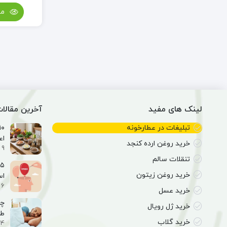
مش
لینک های مفید
آخرین مقالا
تبلیغات در عطارخونه
اع
خرید روغن ارده کنجد
9 اسفند 1404
تنقلات سالم
خرید روغن زیتون
ا
6 اسفند 1404
خرید عسل
خرید ژل رویال
طب
خرید گلاب
4 اسفند 1404