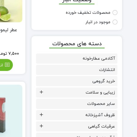
محصولات تخفیف خورده
موجود در انبار
عطر لیمون (100% ط
دسته های محصولات
۷,۵۰۰
توما
آکادمی عطارخونه
ان
انتشارات
خرید گروهی
زیبایی و سلامت
سایر محصولات
ظروف آشپزخانه
عرقیات گیاهی