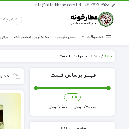
info@attarkhone.com
02144422968
جستجوی
محصولات
محصولات
عسل طبیعی
جدیدترین محصولات
پرفر
خانه
/
برند
/
محصولات طیبستان
نوشیدنی ها
فیلتر براساس قیمت:
محبوب
فیلتر
حداقل
حداکثر
قیمت
قیمت
770,000 تومان
—
7,500 تومان
وضعیت انبار