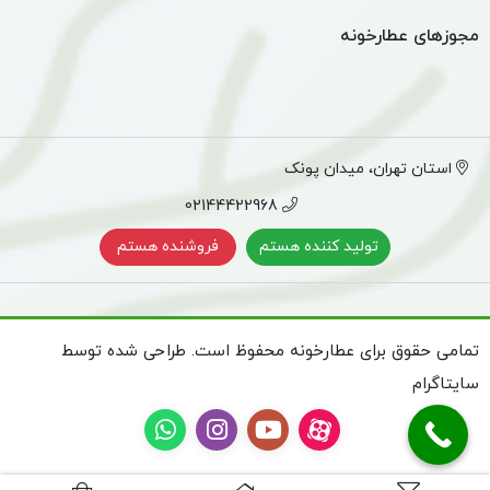
مجوزهای عطارخونه
استان تهران، میدان پونک
02144422968
تولید کننده هستم
فروشنده هستم
تمامی حقوق برای عطارخونه محفوظ است. طراحی شده توسط
سایتاگرام