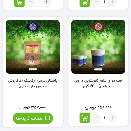
روشور،
ارده
سفیدآب
کنجد
(400
(60
گرم)
گرم)
حب دوای بلغم (قویترین داروی
پاستای فرمی ارگانیک (ماکارونی
ضد بلغم) – 50 گرم
سبوس دار شکلی)
۲۵۰,۰۰۰
تومان
۳۵۷,۰۰۰
تومان
تعداد:
انتخاب گزینه‌ها
حب
دوای