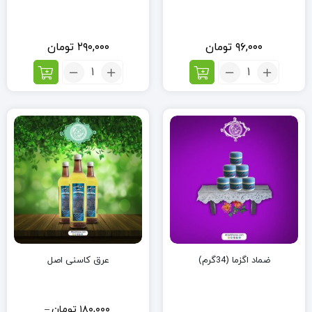
۹۶,۰۰۰
تومان
۲۹۰,۰۰۰
تومان
تعداد:
تعداد:
کنجد
دوغ
عسلی
شتر
(میان
طبیعی
وعده
سالم)
ضماد اگزما (34گرم)
عرق کاسنی اصل
۱۸۰,۰۰۰
تومان
–