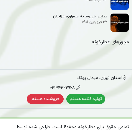
23 مرداد 1400
تدابیر مربوط به صفراوی مزاجان
27 فروردین 1401
مجوزهای عطارخونه
استان تهران، میدان پونک
02144422968
تولید کننده هستم
فروشنده هستم
تمامی حقوق برای عطارخونه محفوظ است. طراحی شده توسط