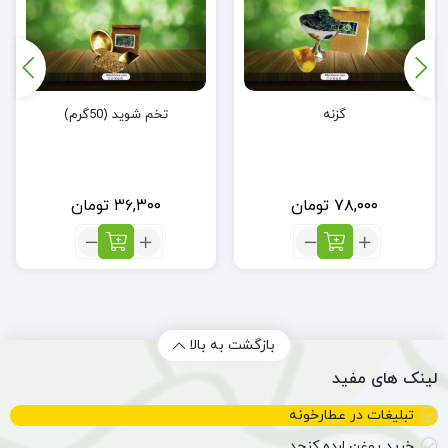
گزنه
تخم شوید (50گرم)
۷۸,۰۰۰
تومان
۳۶,۳۰۰
تومان
تعداد:
تعداد:
گزنه
تخم
شوید
(50گرم)
بازگشت به بالا
لینک های مفید
تبلیغات در عطارخونه
خرید روغن ارده کنجد