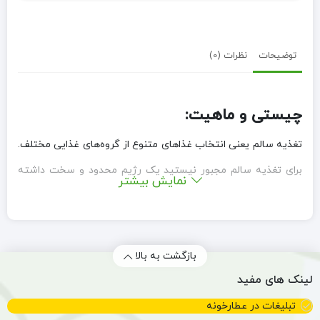
توضیحات
نظرات (0)
چیستی و ماهیت:
تغذیه سالم یعنی انتخاب غذاهای متنوع از گروه‌های غذایی مختلف.
برای تغذیه سالم مجبور نیستید یک رژیم محدود و سخت داشته
نمایش بیشتر
باشید. تغذیه سالم یعنی ایجاد تغییراتی، که بتوانید برای همیشه
آن ها را پیروی کنید.
البته به این سادگی‌ها که گفتیم نیست! و دریافت مواد مغذی مورد
بازگشت به بالا
نیاز آسان نیست…
لینک های مفید
چون ممکن است در روز چندین بار تنقلات مورد علاقه‌تان را بخورید
تبلیغات در عطارخونه