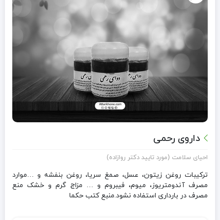
داروی رحمی
احیای سلامت (مورد تایید دکتر روازاده)
ترکیبات روغن زیتون، عسل، صمغ سریا، روغن بنفشه و …موارد
مصرف آندومتریوز، میوم، فیبروم و … مزاج گرم و خشک منع
مصرف در بارداری استفاده نشود.منبع کتب حکما