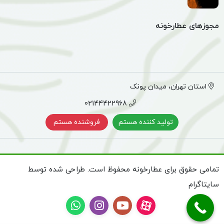
مجوزهای عطارخونه
استان تهران، میدان پونک
02144422968
تولید کننده هستم
فروشنده هستم
تمامی حقوق برای عطارخونه محفوظ است. طراحی شده توسط
سایتاگرام