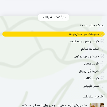
کهیر
یبوست
کد
184
(54
بازگشت به بالا
گرم)
لینک های مفید
تبلیغات در عطارخونه
خرید روغن ارده کنجد
تنقلات سالم
خرید روغن زیتون
خرید عسل
خرید ژل رویال
خرید گلاب
عطر طبیعی
آخرین مقالات
۱۰ خوراکی آرام‌بخش طبیعی برای اعصاب خسته