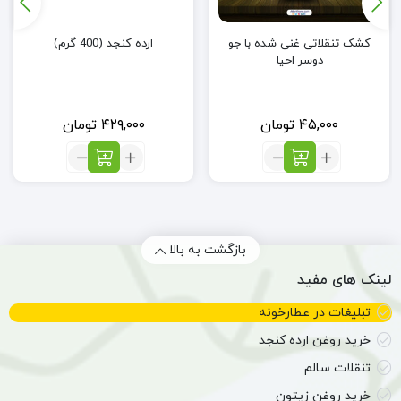
کشک تنقلاتی غنی شده با جو
ارده کنجد (400 گرم)
دوسر احیا
۴۵,۰۰۰
تومان
۴۲۹,۰۰۰
تومان
تعداد:
تعداد:
کشک
ارده
تنقلاتی
کنجد
غنی
(400
شده
گرم)
با
بازگشت به بالا
جو
لینک های مفید
دوسر
احیا
تبلیغات در عطارخونه
خرید روغن ارده کنجد
تنقلات سالم
خرید روغن زیتون