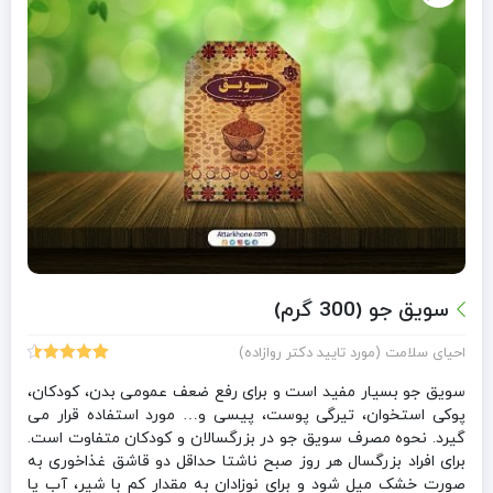
سویق جو (300 گرم)
احیای سلامت (مورد تایید دکتر روازاده)
14
امتیازدهی
4.50
از 5
سویق جو بسیار مفید است و برای رفع ضعف عمومی بدن، کودکان،
در
پوکی استخوان، تیرگی پوست، پیسی و… مورد استفاده قرار می
امتیازدهی
گیرد. نحوه مصرف سویق جو در بزرگسالان و کودکان متفاوت است.
مشتری
برای افراد بزرگسال هر روز صبح ناشتا حداقل دو قاشق غذاخوری به
صورت خشک میل شود و برای نوزادان به مقدار کم با شیر، آب یا