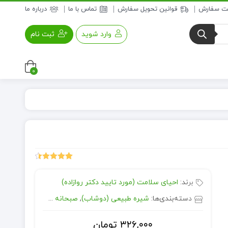
بت سفارش
قوانین تحویل سفارش
تماس با ما
درباره ما
وارد شوید
ثبت نام
0
عسل و فرآورده های عسلی
خواروبار
10
امتیازدهی
4.50
از 5
برند:
احیای سلامت (مورد تایید دکتر روازاده)
در
امتیازدهی
مشتری
دسته‌بندی‌ها:
شیره طبیعی (دوشاب)
,
صبحانه و چاشت
,
مواد غذا
۳۲۶,۰۰۰
تومان