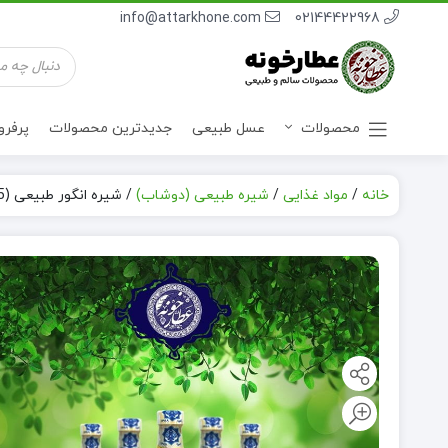
info@attarkhone.com
02144422968
جستجوی
محصولات
محصولات
عسل طبیعی
جدیدترین محصولات
پرفر
خانه
/
مواد غذایی
/
شیره طبیعی (دوشاب)
/
شیره انگور طبیعی (0.5 لیتر)
نوشیدنی ها