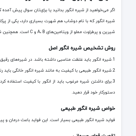
اگر می‌خواهید از شیره انگور بدانید یا برای‌تان سوال پیش آمده 
شیره انگور که با نام دوشاب هم شهرت بسیاری دارد، یکی از پرک
شیرین و پرطراوت مملو از ویتامین‌های A، B و C است. همچنین شیره انگور مقادیری قابل ملاحظه‌ای از آهن، منیزیم، فسفر و کلسیم را در خود جای داده است.
روش تشخیص شیره انگور اصل
1.شیره انگور باید غلظت مناسبی داشته باشد. در شیره‌های رقیق به دلیل آب‌دار بودن محصول، مواد مغذی و قندی کمتری وجود دارد. به همین دلیل باید محصولی غلیظ را تهیه کنید.
2.شیره انگور طبیعی با کیفیت به مانند شیره انگور خانگی باید رنگی شفاف داشته باشد. کدر بودن شیره نشان مثبتی نبوده و بهتر است آن را خریداری نکنید.
3.برای داشتن شیره مرغوب باید از انگور با کیفیت استفاده کرد
دستورکار خود قرار دهید.
خواص شیره انگور طبیعی
فواید شیره انگور طبیعی بسیار است. این فواید باعث درمان و پیشگ
تقویت قوای جسمانی