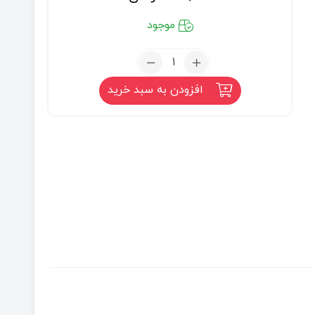
موجود
تعداد:
شیره
افزودن به سبد خرید
انگور
طبیعی
(0.5
لیتر)