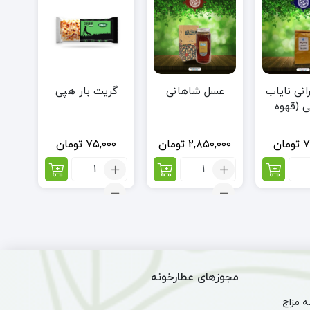
انی نایاب
عسل شاهانی
گریت بار هپی
 (قهوه
 خرما)
۷
تومان
۲,۸۵۰,۰۰۰
تومان
۷۵,۰۰۰
تومان
اد:
تعداد:
تعداد:
ه
عسل
گریت
انی
شاهانی
بار
اب
هپی
یعی
وه
ته
ا)
مجوزهای عطارخونه
 مزاج