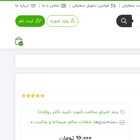
بت سفارش
قوانین تحویل سفارش
تماس با ما
درباره ما
وارد شوید
ثبت نام
0
عسل و فرآورده های عسلی
خواروبار
7
امتیازدهی
4.71
از 5
برند:
احیای سلامت (مورد تایید دکتر روازاده)
در
امتیازدهی
مشتری
دسته‌بندی‌ها:
تنقلات سالم
,
صبحانه و چاشت
,
عسل و فرآورده های عسلی
۹۶,۰۰۰
تومان