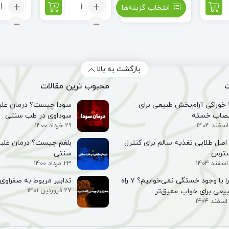
تعداد:
تعد
انتخاب گزینه‌ها
گرد
شر
جوانه
بها
گندم
بازگشت به بالا
ت
محبوب ترین مقالات
۱۰ خوراکی آرام‌بخش طبیعی برای
سودا چیست؟ درمان غلبه
صاب خسته
سوداوی در طب سنتی
29 خرداد 1400
۵ اصل طلایی تغذیه سالم برای کنترل
بلغم چیست؟ درمان غلبه
سترس
سنتی
23 مرداد 1400
چرا با وجود خستگی نمی‌خوابیم؟ ۷ راه
تدابیر مربوط به صفراوی 
27 فروردین 1401
یعی برای خواب عمیق‌تر