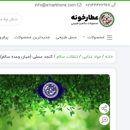
info@attarkhone.com
02144422968
جستجوی
محصولات
محصولات
عسل طبیعی
جدیدترین محصولات
پرفر
خانه
/
مواد غذایی
/
تنقلات سالم
/
کنجد عسلی (میان وعده سالم)
نوشیدنی ها