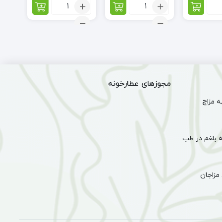
اد:
تعداد:
تعداد:
بت
نرمک
تیک
رنارنج
کنجدی
تیکی
بی
صدا
مجوزهای عطارخونه
 مزاج
 بلغم در طب
مزاجان