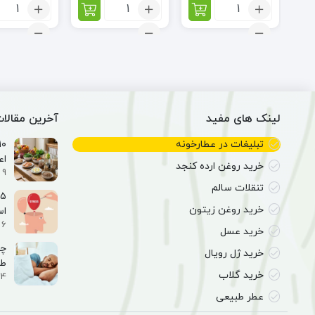
تعداد:
تعداد:
تعداد:
چای
سرکه
بار
میوه
شیره
فندق
ای
انگور
مبارک
طبیعی
(0.5
(۲۰۰
گرم)
لیتر)
لینک های مفید
آخرین مقالا
تبلیغات در عطارخونه
اع
خرید روغن ارده کنجد
9 اسفند 1404
تنقلات سالم
خرید روغن زیتون
ا
6 اسفند 1404
خرید عسل
خرید ژل رویال
طب
خرید گلاب
4 اسفند 1404
عطر طبیعی