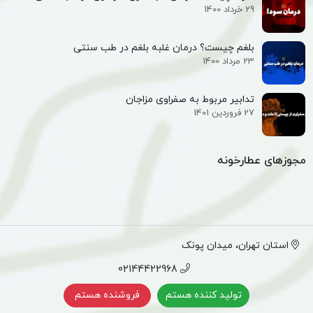
29 خرداد 1400
بلغم چیست؟ درمان غلبه بلغم در طب سنتی
23 مرداد 1400
تدابیر مربوط به صفراوی مزاجان
27 فروردین 1401
مجوزهای عطارخونه
استان تهران، میدان پونک
02144422968
تولید کننده هستم
فروشنده هستم