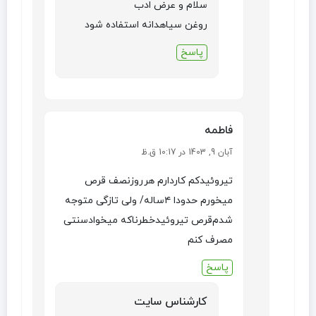
سلام و عرض ادب
روغن سیاهدانه استفاده شود
پاسخ
فاطمه
آبان 9, 1403 در 10:17 ق.ظ
تیروئیدکم کاردارم هرروزنصف قرص
میخورم حدودا ۴ساله‌/ ولی تازگی متوجه
شدم‌قرص تیروئیدخطرناکه میخوادسنتی
مصرف کنم
پاسخ
کارشناس سایت