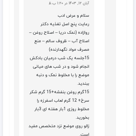
آبان 12, 1403 در 1:20 ب.ظ
سلام و عرض ادب
رعایت پنج اصل تغذیه دکتر
روازاده (نمک دریا – اصلاح روغن –
اصلاح آب – ظروف سالم – منع
مصرف مواد نگهدارنده)
15جلسه یک شب درمیان بادکش
انجام شود و در شب های میانی
موضع را با مخلوط نمک و دنبه
ببندید.
15گرم روغن بنفشه+15 گرم شکر
سرخ+ 12 گرم لعاب اسفرزه را
مخلوط روزی 1بار هفته ای 3بار
بخورید.
زالو روی موضع نزد متخصص مفید
است.