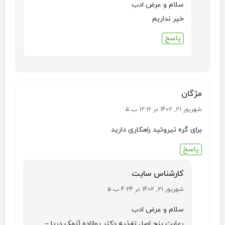
سلام و عرض ادب
خیر نداریم
پاسخ
مژگان
شهریور 21, 1402 در 12:16 ب.ظ
برای گره تیروئید راهکاری دارید
پاسخ
کارشناس سایت
شهریور 21, 1402 در 4:24 ب.ظ
سلام و عرض ادب
رعایت پنج اصل تغذیه دکتر روازاده (نمک دریا –