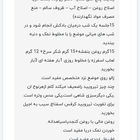
اصلاح روغن – اصلاح آب – ظروف سالم – منع
مصرف مواد نگهدارنده)
15جلسه یک شب درمیان بادکش انجام شود و در
شب های میانی موضع را با مخلوط نمک و دنبه
ببندید.
15گرم روغن بنفشه+15 گرم شکر سرخ+ 12 گرم
لعاب اسفرزه را مخلوط روزی 1بار هفته ای 3بار
بخورید.
زالو روی موضع نزد متخصص مفید است.
چند چیز تیرویید راضعیف میکند کلم ازهرنوع ان
,یکی دیگرسبزی شاهی است,یکی عدس وتره است.
برای تقویت تیرویید کرفس اسفناج سیب به اجیل
بخورید.
روغن مالی با روغن کنجدیاسیاهدانه.
خوردن نمک دریا مفید است .
اطریفل غددی مفید است.