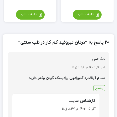
ادامه مطلب...
ادامه مطلب...
20 پاسخ به “درمان تیروئید کم کار در طب سنتی”
ناشناس
آذر 14, 1402 در 11:18 ق.ظ
سلام آیاقطره آدورامین برادیسک گردن وکمر دارید
پاسخ
کارشناس سایت
آذر 15, 1402 در 8:47 ق.ظ