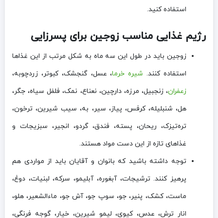
استفاده کنید.
رژیم غذایی مناسب زوجین برای پسرزایی
زوجین باید در طول این سه ماه به شکل مرتب از این غذاها
استفاده کنند.
شیره خرما
، عسل، گنجشک، کبوتر، زردچوبه،
زعفران
، زنجبیل، مرزه، دارچین، نعناع، نمک، فلفل سیاه، جگر،
هل، شنبلیله، کرفس، پیاز، سیر، به، سیب شیرین، ترخون،
تره‌تیزک، ریحان، پسته، فندق، گردو، انجیر، سبزیجات و
غذاهای تازه از این دست مواد هستند.
توجه داشته باشید که بانوان و آقایان باید از مواردی هم
پرهیز کنند. ترشیجات، آبغوره، آبلیمو، سرکه، لبنیات، دوغ،
ماست، کشک، پنیر، جو، سوپ جو، آش جو، ماءالشعیر، هلو،
انار ترش، عدس، کیوی، لیمو شیرین، خیار، گوجه فرنگی،