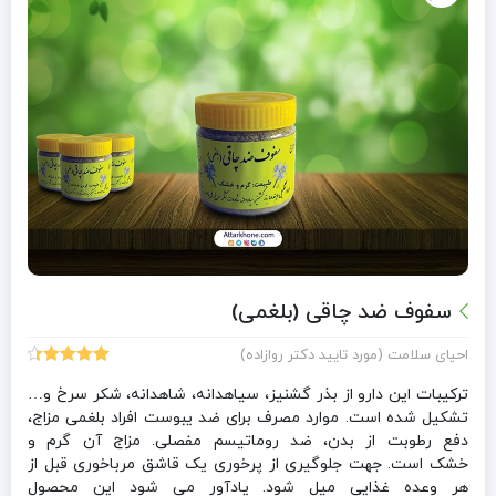
سفوف ضد چاقی (بلغمی)
احیای سلامت (مورد تایید دکتر روازاده)
32
امتیازدهی
4.44
از 5
ترکیبات این دارو از بذر گشنیز، سیاهدانه، شاهدانه، شکر سرخ و…
در
تشکیل شده است. موارد مصرف برای ضد یبوست افراد بلغمی مزاج،
امتیازدهی
دفع رطوبت از بدن، ضد روماتیسم مفصلی. مزاج آن گرم و
مشتری
خشک است. جهت جلوگیری از پرخوری یک قاشق مرباخوری قبل از
هر وعده غذایی میل شود. یادآور می شود این محصول