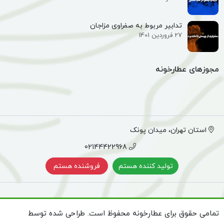
تدابیر مربوط به صفراوی مزاجان
27 فروردین 1401
مجوزهای عطارخونه
استان تهران، میدان پونک
02144422968
تولید کننده هستم
فروشنده هستم
تمامی حقوق برای عطارخونه محفوظ است. طراحی شده توسط