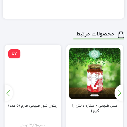
محصولات مرتبط
٪7
عسل طبیعی 7 ستاره دانش (ا
زیتون شور طبیعی طارم (6 عدد)
کیلو)
۳,۴۹۸,۰۰۰
تومان