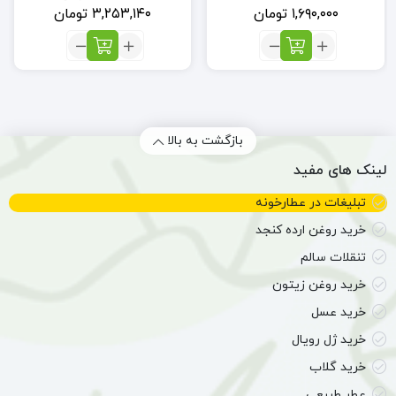
۱,۶۹۰,۰۰۰
تومان
۳,۲۵۳,۱۴۰
تومان
تعداد:
تعداد:
عسل
زیتون
طبیعی
شور
7
طبیعی
ستاره
طارم
دانش
(6
بازگشت به بالا
(ا
عدد)
لینک های مفید
کیلو)
تبلیغات در عطارخونه
خرید روغن ارده کنجد
تنقلات سالم
خرید روغن زیتون
خرید عسل
خرید ژل رویال
خرید گلاب
عطر طبیعی