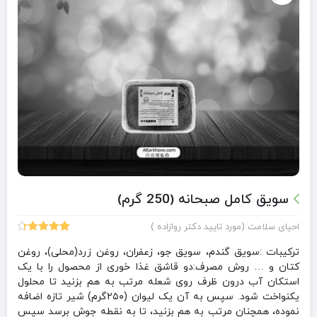
سویق کامل صبحانه (250 گرم)
احیای سلامت (مورد تایید دکتر روازاده )
15
امتیازدهی
4.40
از 5
ترکیبات :سویق گندم، سویق جو، زعفران، روغن زرد(محلی)، روغن
در
کتان و … روش مصرف:دو قاشق غذا خوری از محصول را با یک
امتیازدهی
استکان آب درون ظرف روی شعله مرتب به هم بزنید تا محلول
مشتری
یکنواخت شود. سپس به آن یک لیوان (۲۵۰گرم) شیر تازه اضافه
نموده، همچنان مرتب به هم بزنید، تا به نقطه جوش برسد سپس