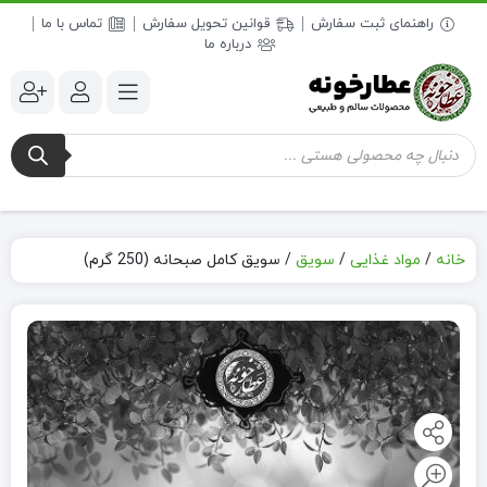
راهنمای ثبت سفارش
قوانین تحویل سفارش
تماس با ما
درباره ما
جستجوی
محصولات
خانه
/
مواد غذایی
/
سویق
/
سویق کامل صبحانه (250 گرم)