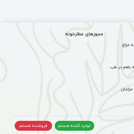
(254
(92
گرم)
گرم)
مجوزهای عطارخونه
 مزاج
 بلغم در طب
مزاجان
تولید کننده هستم
فروشنده هستم