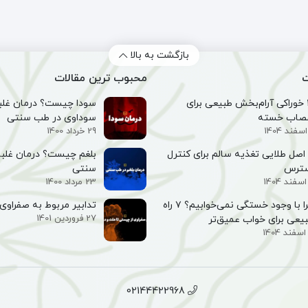
(34
(ضد
گرم)
آلرژی)
بازگشت به بالا
ت
محبوب ترین مقالات
۱۰ خوراکی آرام‌بخش طبیعی برای
سودا چیست؟ درمان غلبه
صاب خسته
سوداوی در طب سنتی
29 خرداد 1400
۵ اصل طلایی تغذیه سالم برای کنترل
بلغم چیست؟ درمان غلبه
سترس
سنتی
23 مرداد 1400
چرا با وجود خستگی نمی‌خوابیم؟ ۷ راه
تدابیر مربوط به صفراوی 
27 فروردین 1401
یعی برای خواب عمیق‌تر
02144422968