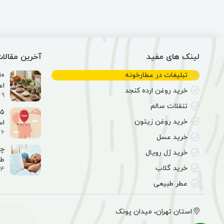
(34
قلب
گرم)
و
عضله
(464
گرم)
لینک های مفید
آخرین مقالا
تبلیغات در عطارخونه
اع
خرید روغن ارده کنجد
9 اسفند 1404
تنقلات سالم
خرید روغن زیتون
ا
6 اسفند 1404
خرید عسل
خرید ژل رویال
طب
خرید گلاب
4 اسفند 1404
عطر طبیعی
استان تهران، میدان پونک