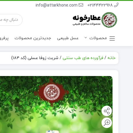
info@attarkhone.com
02144422968
جستجوی
محصولات
محصولات
عسل طبیعی
جدیدترین محصولات
پرفر
خانه
/
فرآورده های طب سنتی
/
شربت زوفا عسلی (کد ۱۸۴)
نوشیدنی ها