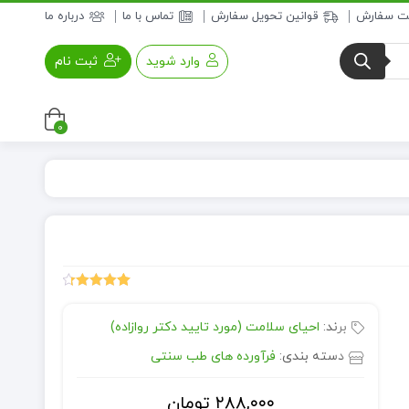
بت سفارش
قوانین تحویل سفارش
تماس با ما
درباره ما
وارد شوید
ثبت نام
0
عسل و فرآورده های عسلی
خواروبار
17
امتیازدهی
4.35
از 5
برند:
احیای سلامت (مورد تایید دکتر روازاده)
در
امتیازدهی
مشتری
دسته بندی:
فرآورده های طب سنتی
۲۸۸,۰۰۰
تومان