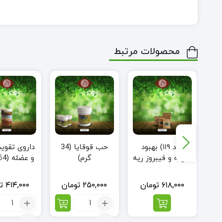
محصولات مرتبط
حب داءالصدف (60
(کد ۱۱۹) بهبود
حب قوقایا (34
داروی تقوی
سرفه و فیبروز ریه
گرم)
و عضله (464 گرم)
۶۱۸,۰۰۰
تومان
۲۵۰,۰۰۰
تومان
۴۱۴,۰۰۰
ت
تعداد:
تعداد:
حب
داروی
قوقایا
تقویت