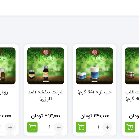
ت قلب
حب نزله (34 گرم)
شربت بنفشه (ضد
روغن
آلرژی)
ومان
۲۴۰,۰۰۰
تومان
۴۹۳,۰۰۰
تومان
۲۰,۰۰۰
تعداد:
تعداد:
تعد
حب
شربت
روغ
نزله
بنفشه
فند