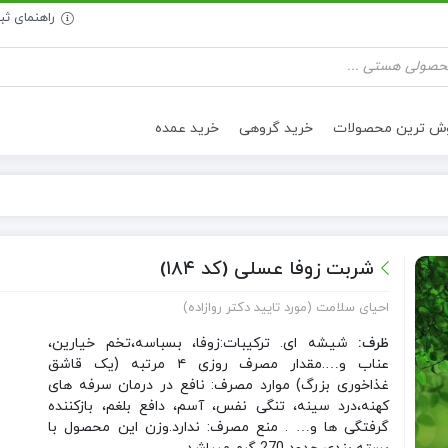
راهنمای ث
وش ترین محصولات
خرید گروهی
خرید عمده
تنقلات سالم
روغن خوراکی
شربت زوفا عسلی (کد ۱۸۴)
احیای سلامت (مورد تایید دکتر روازاده)
ظرف:
شیشه ای. ترکیبات:زوفا، بسباسه،تخم خیارین،
عناب و….مقدار مصرف روزی ۴ مرتبه (یک قاشق
غذاخوری بزرگ) موارد مصرف: نافع در درمان سرفه های
کهنه،درد سینه، تنگی نفس، آسم، دافع بلغم، بازکننده
گرفتگی ها و… . منع مصرف: ندارد.وزن این محصول با