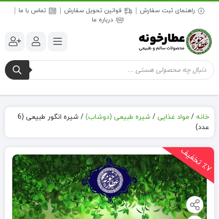
راهنمای ثبت سفارش
قوانین تحویل سفارش
تماس با ما
درباره ما
جستجوی
محصولات
خانه
/
مواد غذایی
/
شیره طبیعی (دوشاب)
/
شیره انگور طبیعی (6
عدد)
7
ت
خ
ف
ی
٪
ف