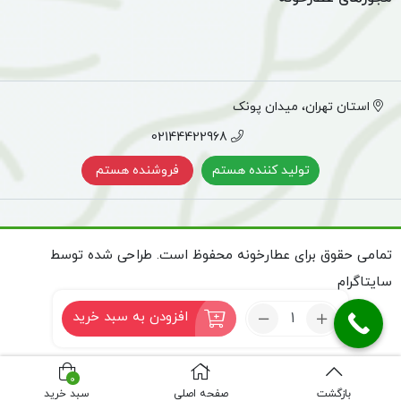
انگور غنی از آهن است و می‌تواند از این درد پیشگیری کند.
همچنین مواد معدنی مانند کلسیم و منیزیوم هم از پیدایش
لخته‌های خونی پیشگیری می‌کنند. در نتیجه گرفتگی‌های دوره
استان تهران، میدان پونک
قاعدگی از بین می‌روند.
02144422968
دیگر فواید شیره انگور
تولید کننده هستم
فروشنده هستم
خاصیت شیره انگور به موارد ذکر شده محدود نمی‌شود، این شیره
ملین مزاج است و غذای خوبی برای مبتلایان به اوره خون و اسیدوز
تمامی حقوق برای عطارخونه محفوظ است. طراحی شده توسط
به شمار می‌رود.
سایتاگرام
خرید شیره انگور و استفاده از آن می‌تواند باعث دفع سموم از بدن
تعداد:
افزودن به سبد خرید
شیره
شود. شاید برای شما جالب باشد اگر بدانید که از نظر تولید حرارت،
انگور
هر یک کیلو‌گرم انگور برابر با دو کیلو‌گرم گوشت است.
طبیعی
0
(6
بازگشت
صفحه اصلی
سبد خرید
برای آنکه بتوانید اطمینان خوبی درباره قیمت شیره انگور داشته