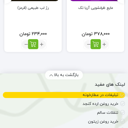
مایع ظرفشویی آریا تک
رژ لب طبیعی (قرمز)
۳۷۸,۰۰۰
تومان
۲۳۴,۰۰۰
تومان
تعداد:
تعداد:
مایع
رژ
ظرفشویی
لب
آریا
طبیعی
تک
(قرمز)
بازگشت به بالا
لینک های مفید
تبلیغات در عطارخونه
خرید روغن ارده کنجد
تنقلات سالم
خرید روغن زیتون