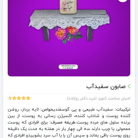
صابون سفیدآب
احیای سلامت (مورد تایید دکتر روازاده)
7
امتیازدهی
ترکیبات:
سفیدآب طبیعی و پی گوسفندی
خواص:
4.57
از 5
لایه بردار، روشن
در
کننده پوست و شاداب کننده، اکسیژن رسانی به پوست، از بین
امتیازدهی
برنده سلول های مرده پوست.
طریقه مصرف:
برای افرادی که پوست
مشتری
معمولی یا چرب دارند سه الی چهار بار در هفته به مدت یک دقیقه
روی پوست باقی بماند و سپس آن را با آب سرد بشوییدو افرادی که