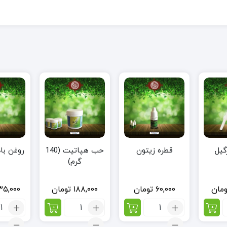
گیل
قطره زیتون
حب هپاتیت (140
روغن با
گرم)
ومان
۶۰,۰۰۰
تومان
۱۸۸,۰۰۰
تومان
۳۵,۰۰۰
تعداد:
تعداد:
تعد
قطره
حب
روغ
زیتون
هپاتیت
باد