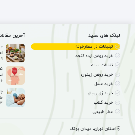
(50
گرم)
لینک های مفید
آخرین مقالا
تبلیغات در عطارخونه
اع
خرید روغن ارده کنجد
9 اسفند 1404
تنقلات سالم
خرید روغن زیتون
ا
6 اسفند 1404
خرید عسل
خرید ژل رویال
طب
خرید گلاب
4 اسفند 1404
عطر طبیعی
استان تهران، میدان پونک