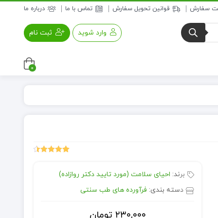
بت سفارش
قوانین تحویل سفارش
تماس با ما
درباره ما
وارد شوید
ثبت نام
0
عسل و فرآورده های عسلی
خواروبار
30
امتیازدهی
4.53
از 5
برند:
احیای سلامت (مورد تایید دکتر روازاده)
در
امتیازدهی
مشتری
دسته بندی:
فرآورده های طب سنتی
۲۳۰,۰۰۰
تومان