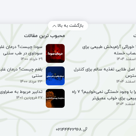
(140
شی
گرم)
بازگشت به بالا
ت
محبوب ترین مقالات
۱۰ خوراکی آرام‌بخش طبیعی برای
سودا چیست؟ درمان غلبه
صاب خسته
سوداوی در طب سنتی
29 خرداد 1400
۵ اصل طلایی تغذیه سالم برای کنترل
بلغم چیست؟ درمان غلبه
سترس
سنتی
23 مرداد 1400
چرا با وجود خستگی نمی‌خوابیم؟ ۷ راه
تدابیر مربوط به صفراوی 
27 فروردین 1401
یعی برای خواب عمیق‌تر
02144422968