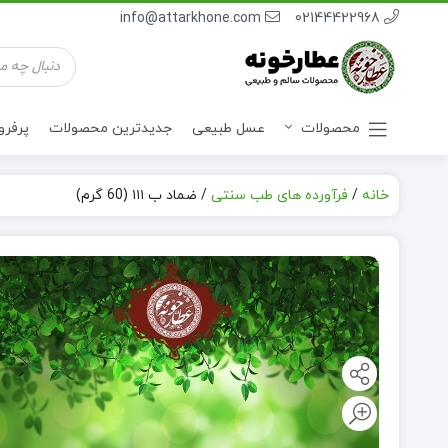
info@attarkhone.com
02144422968
جستجوی
محصولات
محصولات
عسل طبیعی
جدیدترین محصولات
پرفر
خانه
/
فرآورده های طب سنتی
/
ضماد ب ۱۱۱ (60 گرم)
نوشیدنی ها