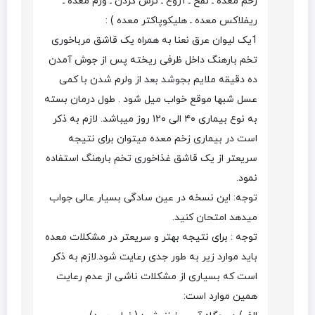
زخم معده ـ نفخ ـ آروغ ـ ترش کردن ـ ورم معده ـ
ریفلاکس معده ـ هلیکوپاکتر معده ) :
1یک لیوان عرق نعنا به همراه یک قاشق مرباخوری
تخم بارهنگ داخل ظرفی ریخته پس از جوش آمدن
ده دقیقه ملایم بجوشد بعد از ولرم شدن با کمی
عسل شبها موقع خواب میل شود . طول درمان بسته
به نوع بیماری ۴۰ الی ۱۲۰ روز میباشد. لازم به ذکر
است در بیماری زخم معده میتوان برای نتیجه
سریعتر از یک قاشق غذاخوری تخم بارهنگ استفاده
نمود.
توجه: این نسخه در عین سادگی بسیار عالی جواب
میدهد امتحان کنید.
توجه : برای نتیجه بهتر و سریعتر در مشکلات معده
باید موارد زیر به طور جدی رعایت شود.لازم به ذکر
است که بسیاری از مشکلات ناشی از عدم رعایت
همین موارد است: