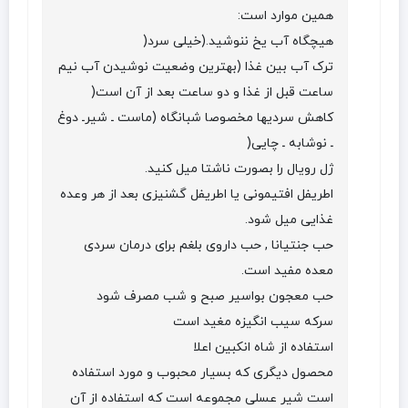
همین موارد است:
هیچگاه آب یخ ننوشید.(خیلی سرد(
ترک آب بین غذا (بهترین وضعیت نوشیدن آب نیم
ساعت قبل از غذا و دو ساعت بعد از آن است(
کاهش سردیها مخصوصا شبانگاه (ماست ـ شیرـ دوغ
ـ نوشابه ـ چایی(
ژل رویال را بصورت ناشتا میل کنید.
اطریفل افتیمونی یا اطریفل گشنیزی بعد از هر وعده
غذایی میل شود.
حب جنتیانا , حب داروی بلغم برای درمان سردی
معده مفید است.
حب معجون بواسیر صبح و شب مصرف شود
سرکه سیب انگیزه مغید است
استفاده از شاه انکبین اعلا
محصول دیگری که بسیار محبوب و مورد استفاده
است شیر عسلی مجموعه است که استفاده از آن