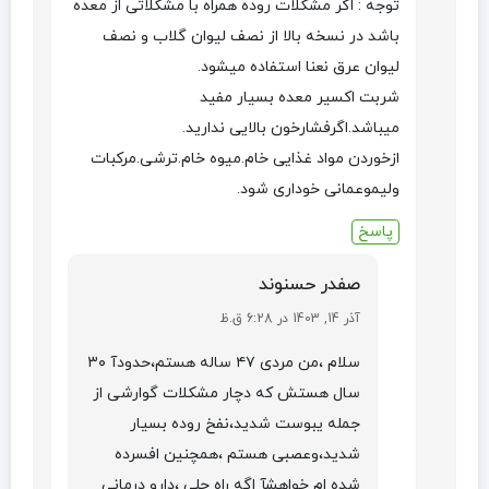
توجه : اگر مشکلات روده همراه با مشکلاتی از معده
باشد در نسخه بالا از نصف لیوان گلاب و نصف
لیوان عرق نعنا استفاده میشود.
شربت اکسیر معده بسیار مفید
میباشد.اگرفشارخون بالایی ندارید.
ازخوردن مواد غذایی خام.میوه خام.ترشی.مرکبات
ولیموعمانی خوداری شود.
پاسخ
صفدر حسنوند
آذر 14, 1403 در 6:28 ق.ظ
سلام ،من مردی ۴۷ ساله هستم،حدودآ ۳۰
سال هستش که دچار مشکلات گوارشی از
جمله یبوست شدید،نفخ روده بسیار
شدید،وعصبی هستم ،همچنین افسرده
شده ام خواهشآ اگه راه حلی ،دارو درمانی