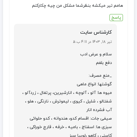
هامم تیر میکشه بنظرشما مشکل من چیه چکارکنم
پاسخ
کارشناس سایت
تیر 18, 1403 در 4:11 ب.ظ
سلام و عرض ادب
دفع بلغم
_منع مصرف:
گوشتها: انواع ماهی
میوه ها: آلو ، آلوچه ، انارشیرین، پرتغال ، زردآلو ،
شفتالو ، شلیل ، کیوی ، لیموترش ، نارنگی ، هلو ،
آب فشرده انار
صیفی جات: اقسام کدو، هندوانه ، کدو حلوائی
سبزی ها: اسفناج ، بامیه ، خرفه ، قارچ خوراکی ،
کاسنی ، کاهو ،لوبیا سبز