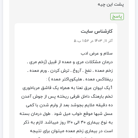
پشت این چیه
پاسخ
کارشناس سایت
آذر 11, 1403 در 1:52 ب.ظ
سلام و عرض ادب
درمان مشکلات مری و معده از قبیل (زخم مری ـ
زخم معده ـ نفخ ـ آروغ ـ ترش کردن ـ ورم معده ـ
ریفلاکس معده ـ هلیکوپاکتر معده ) :
1یک لیوان عرق نعنا به همراه یک قاشق مرباخوری
تخم بارهنگ داخل ظرفی ریخته پس از جوش آمدن
ده دقیقه ملایم بجوشد بعد از ولرم شدن با کمی
عسل شبها موقع خواب میل شود . طول درمان بسته
به نوع بیماری ۴۰ الی ۱۲۰ روز میباشد. لازم به ذکر
است در بیماری زخم معده میتوان برای نتیجه