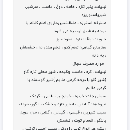
لبنیات: پنیر تازه ، خامه ، دوغ ، ماست ، سرشیر،
شیرپاستوریزه
متفرقه: اسفرزه ، ماءالشعیروداروی امام کاظم با
توجه به فصل توصیه می شود.
حبوبات: باقالا تازه ، نخود سبز
مغزهای گیاهی: تخم کدو ، تخم هندوانه ، خشخاش
، به دانه
_موارد مصرف مجاز:
لبنیات : کره ، ماست چکیده ، شیر محلی تازه گاو
(شیر گاو با درجه گرمی ملایم )شیر گوسفند با
گرمی ملایم
صیفی جات: خربزه ، خیارچنبر ، طالبی ، گرمک
میوه ها : آناناس ، انجیر تازه و خشک ، انگور، خرما ،
سیب شیرین ، قیسی ، گیلاس ، گلابی ، موز، مویز،
بالنگو ، اقسام توت ، کشمش
ریشه ها: انواع ترب ، زردک ، سیب زمینی ترشی ،