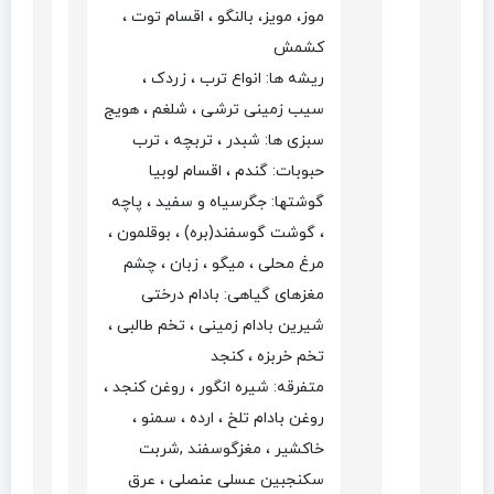
موز، مویز، بالنگو ، اقسام توت ،
کشمش
ریشه ها: انواع ترب ، زردک ،
سیب زمینی ترشی ، شلغم ، هویج
سبزی ها: شبدر ، تربچه ، ترب
حبوبات: گندم ، اقسام لوبیا
گوشتها: جگرسیاه و سفید ، پاچه
، گوشت گوسفند(بره) ، بوقلمون ،
مرغ محلی ، میگو ، زبان ، چشم
مغزهای گیاهی: بادام درختی
شیرین بادام زمینی ، تخم طالبی ،
تخم خربزه ، کنجد
متفرقه: شیره انگور ، روغن کنجد ،
روغن بادام تلخ ، ارده ، سمنو ،
خاکشیر ، مغزگوسفند ,شربت
سکنجبین عسلی عنصلی ، عرق