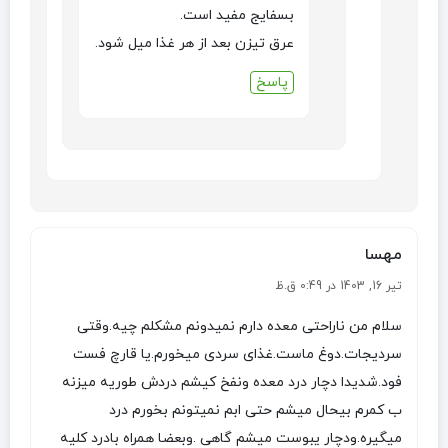
بسفایج مفید است.
عرق تیزن بعد از هر غذا میل شود.
پاسخ
مهسا
تیر 16, 1403 در 0:49 ق.ظ
سلام من ناراحتی معده دارم نمیدونم مشکلم چیه.وقتی
سردیجات.دوغ ماست.غذای سردی میخورم.یا قارچ فست
فود.شدیدا دچار درد معده ونفخ کیشم دردش طوریه میزنه
ب کمرم بیحال میشم حتی ابم نمیتونم بخورم درد
میگیره.ودچار یبوست میشم گاهی .وبعضا همراه بادرد کلیه