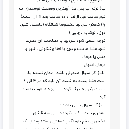
الف) هیچگاه آب یخ ننوشید.(خیلی سرد)
ب) ترک آب بین غذا (بهترین وضعیت نوشیدن آب
نیم ساعت قبل از غذا و دو ساعت بعد از آن است.)
ج) کاهش سردیها مخصوصا شبانگاه (ماست ـ شیرـ
دوغ ـ نوشابه ـ چایی )
توجه :سعی شود سردیها با مصلحات آن مصرف
شود.مثلا: ماست و دوغ با نعنا و کاکوتی ـ شیر با
عسل یا خرما ـ …
درمان اسهال
الف) اگر اسهال معمولی باشد : همان نسخه بالا
است فقط بسته به شدت آن باید که هر ۴ الی ۶
ساعت یکبار مصرف گردد تا نتیجه مطلوب بدست
آید.
ب )اگر اسهال خونی باشد :
مقداری نبات را ذوب کرده دو الی سه قاشق
غذاخوری تخم بارهنگ را داخلش ریخته بعد از یک