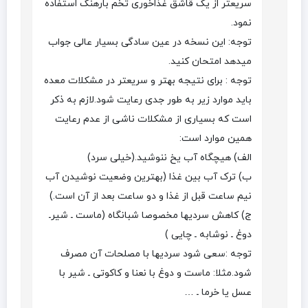
سریعتر از یک قاشق غذاخوری تخم بارهنگ استفاده
نمود.
توجه: این نسخه در عین سادگی بسیار عالی جواب
میدهد امتحان کنید.
توجه : برای نتیجه بهتر و سریعتر در مشکلات معده
باید موارد زیر به طور جدی رعایت شود.لازم به ذکر
است که بسیاری از مشکلات ناشی از عدم رعایت
همین موارد است:
الف) هیچگاه آب یخ ننوشید.(خیلی سرد)
ب) ترک آب بین غذا (بهترین وضعیت نوشیدن آب
نیم ساعت قبل از غذا و دو ساعت بعد از آن است.)
ج) کاهش سردیها مخصوصا شبانگاه (ماست ـ شیرـ
دوغ ـ نوشابه ـ چایی )
توجه :سعی شود سردیها با مصلحات آن مصرف
شود.مثلا: ماست و دوغ با نعنا و کاکوتی ـ شیر با
عسل یا خرما ـ …