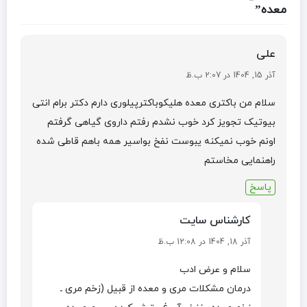
معده”
علی
آذر 15, 1404 در 2:07 ب.ظ
سلام من باکتری معده هلیکوباکترپیلوری دارم دکتر برام انتی
بیوتیک تجویز کرد خوب نشدم رفتم داروی گیاهی گرفتم
اونم خوب نمیکنه یبوست نفخ بواسیر همه باهم قاطی شده
راهنمایی مخاستم
پاسخ
کارشناس سایت
آذر 18, 1404 در 12:08 ب.ظ
سلام و عرض ادب
درمان مشکلات مری و معده از قبیل (زخم مری ـ