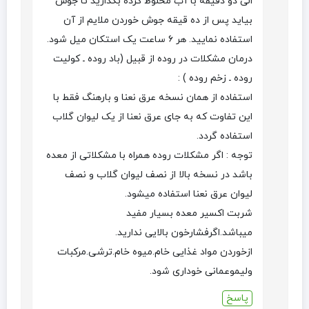
الی دو دقیقه با آب مخلوط کرده بگذارید تا جوش
بیاید پس از ده قیقه جوش خوردن ملایم از آن
استفاده نمایید. هر ۶ ساعت یک استکان میل شود.
درمان مشکلات در روده از قبیل (باد روده ـ کولیت
روده ـ زخم روده ) :
استفاده از همان نسخه عرق نعنا و بارهنگ فقط با
این تفاوت که به جای عرق نعنا از یک لیوان گلاب
استفاده گردد.
توجه : اگر مشکلات روده همراه با مشکلاتی از معده
باشد در نسخه بالا از نصف لیوان گلاب و نصف
لیوان عرق نعنا استفاده میشود.
شربت اکسیر معده بسیار مفید
میباشد.اگرفشارخون بالایی ندارید.
ازخوردن مواد غذایی خام.میوه خام.ترشی.مرکبات
ولیموعمانی خوداری شود.
پاسخ