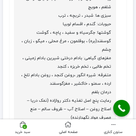
شلغم ، هویج
سبزی ها: شبدر ، تربچه ، ترب
حبوبات: گندم ، اقسام لوبیا
گوشتها: جگرسیاه و سفید ، پاچه ، گوشت
گوسفند(بره) ، بوقلمون ، مرغ محلی ، میگو ، زبان ،
چشم
مغزهای گیاهی: بادام درختی شیرین بادام زمینی ،
تخم طالبی ، تخم خربزه ، کنجد
متفرقه: شیره انگور ،روغن کنجد ، روغن بادام تلخ ،
ارده ، سمنو ، خاکشیر ، مغزگوسفند
درمان بلغم
رعایت پنج اصل تغذیه دکتر روازاده (نمک دریا –
اصلاح روغن – اصلاح آب – ظروف سالم – منع
مصرف مواد نگهدارنده)
حب سورنجان، کد 124،، حب درد و مفاصل، معجون
0
ستون کناری
صفحه اصلی
سبد خرید
حیات بخش،شربت زوفا، ،ژل رویال خالص- عرق