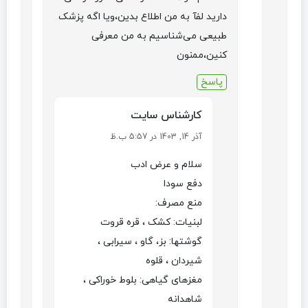
دارید لفآ به من اطلاع بدین،ویا اگه پزشک
طبیعی می‌شناسیم به من معرفی
کنین،ممنون
پاسخ
کارشناس سایت
آذر 14, 1403 در 5:57 ب.ظ
سلام و عرض ادب
دفع سودا
منع مصرف:
لبنیات: کشک ، قره قروت
گوشتها: بز، گاو ، سیرابی ،
شیردان ، قلوه
مغزهای گیاهی: بلوط خوراکی ،
شاهدانه