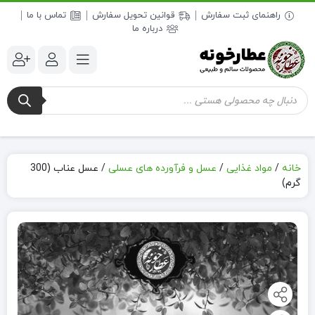
راهنمای ثبت سفارش
قوانین تحویل سفارش
تماس با ما
درباره ما
جستجوی
محصولات
خانه
/
مواد غذایی
/
عسل و فرآورده های عسلی
/
عسل عناب (300
گرم)