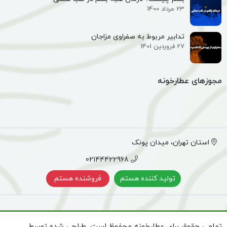
23 مرداد 1400
تدابیر مربوط به صفراوی مزاجان
27 فروردین 1401
مجوزهای عطارخونه
استان تهران، میدان پونک
02144422968
تولید کننده هستم
فروشنده هستم
تمامی حقوق برای عطارخونه محفوظ است. طراحی شده توسط