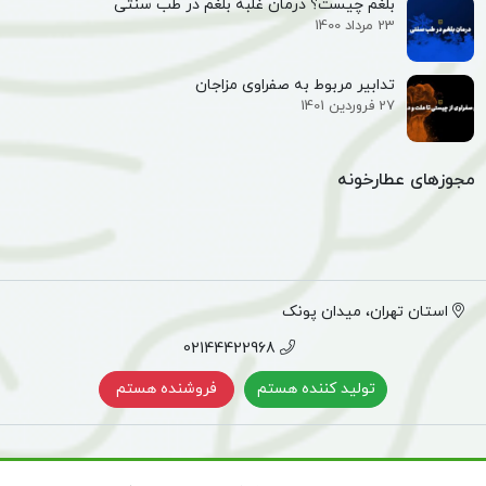
بلغم چیست؟ درمان غلبه بلغم در طب سنتی
23 مرداد 1400
تدابیر مربوط به صفراوی مزاجان
27 فروردین 1401
مجوزهای عطارخونه
استان تهران، میدان پونک
02144422968
تولید کننده هستم
فروشنده هستم