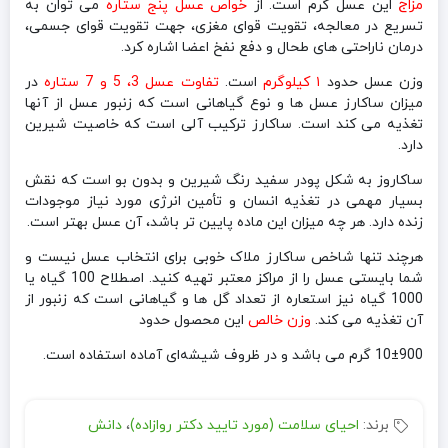
مزاج
این عسل گرم است. از
خواص عسل پنج ستاره
می توان به
تسریع در معالجه، تقویت قوای مغزی، جهت تقویت قوای جسمی،
درمان ناراحتی های طحال و دفع نفخ اعضا اشاره کرد.
وزن عسل حدود
۱ کیلوگرم
است.
تفاوت عسل 3، 5 و 7 ستاره
در
میزان ساکارز عسل ها و نوع گیاهانی است که زنبور عسل از آنها
تغذیه می کند است. ساکارز ترکیب آلی است که خاصیت شیرین
دارد.
ساکاروز به شکل پودر سفید رنگ شیرین و بدون بو است که نقش
بسیار مهمی در تغذیه انسان و تأمین انرژی مورد نیاز موجودات
زنده دارد. هر چه میزان این ماده پایین تر باشد، آن عسل بهتر است.
هرچند تنها شاخص ساکارز ملاک خوبی برای انتخاب عسل نیست و
شما بایستی عسل را از مراکز معتبر تهیه کنید. اصطلاح 100 گیاه یا
1000 گیاه نیز استعاره از تعداد گل ها و گیاهانی است که زنبور از
آن تغذیه می کند.
وزن خالص
این محصول حدود
10±900 گرم می باشد و در ظروف شیشه‌ای آماده استفاده است.
برند:
احیای سلامت (مورد تایید دکتر روازاده)
،
دانش