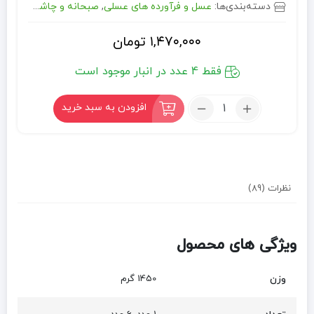
دسته‌بندی‌ها:
عسل و فرآورده های عسلی
,
صبحانه و چاشت
,
مواد غ
۱,۴۷۰,۰۰۰
تومان
فقط 4 عدد در انبار موجود است
تعداد:
افزودن به سبد خرید
عسل
طبیعی
5
ستاره
دانش
نظرات (89)
(ا
کیلو)
ویژگی های محصول
وزن
1450 گرم