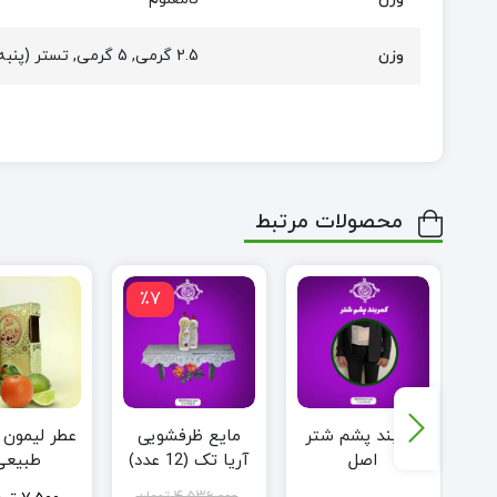
وزن
2.5 گرمی, 5 گرمی, تستر (پنبه ی آغشته به عطر در ظرف شیشه ای), یک گرمی
محصولات مرتبط
٪7
یز
کمربند پشم شتر
مایع ظرفشویی
اصل
آریا تک (12 عدد)
طبیعی