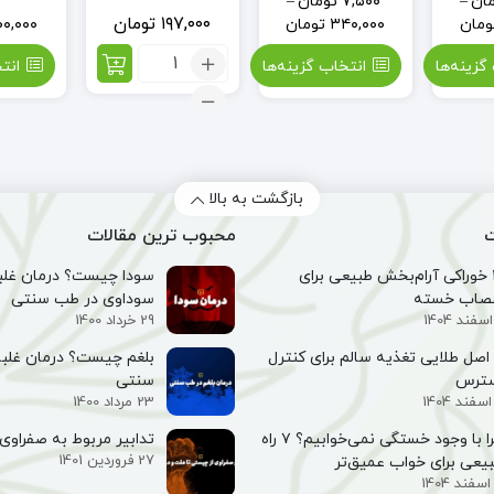
ان
–
۷,۵۰۰
تومان
–
۱۹۷,۰۰۰
تومان
ومان
۳۴۰,۰۰۰
تومان
۰۰,۰۰۰
تعداد:
گزینه‌ها
انتخاب گزینه‌ها
انت
جرمگیر
آریا
تک
(پاک
کننده
سطوح)
بازگشت به بالا
ت
محبوب ترین مقالات
۱۰ خوراکی آرام‌بخش طبیعی برای
سودا چیست؟ درمان غلبه
صاب خسته
سوداوی در طب سنتی
29 خرداد 1400
۵ اصل طلایی تغذیه سالم برای کنترل
بلغم چیست؟ درمان غلبه
سترس
سنتی
23 مرداد 1400
چرا با وجود خستگی نمی‌خوابیم؟ ۷ راه
تدابیر مربوط به صفراوی 
27 فروردین 1401
یعی برای خواب عمیق‌تر