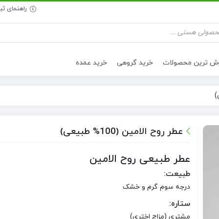
راهنمای ث
وش ترین محصولات
خرید گروهی
خرید عمده
تنقلات سالم
روغن خوراکی
عطر روح الامین (100% طبیعی)
عطر طبیعی روح الامین
طبیعت:
درجه سوم گرم و خشک
ستاره:
مشتری (مزاج اختری)