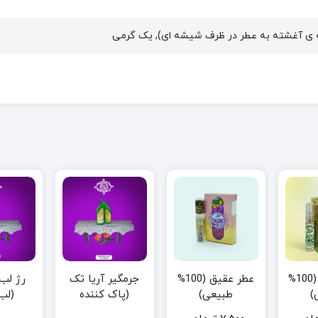
جرمگیر آریا تک
عطر لیمون (100%
عطر عقیق (100%
رژ لب 
(پاک کننده
)
طبیعی)
(لب
سطوح)