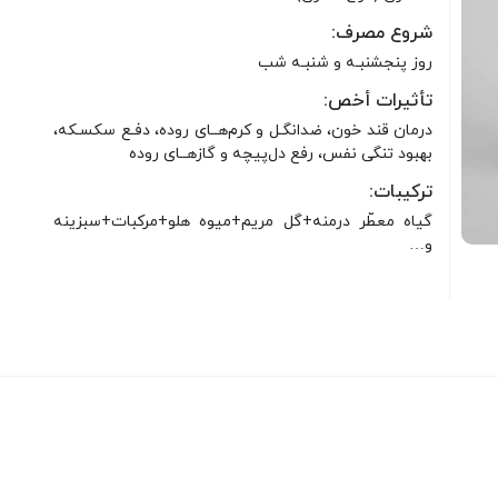
شروع مصرف:
روز پنجشنبـه و شنبـه شب
تأثیرات أخص:
درمان قند خون، ضدانگـل و کرم‌هــای روده، دفـع سکسـکه،
بهبود تنگی نفس، رفع دل‌پیچه و گازهــای روده
ترکیبات:
گیاه معطّر درمنه+گل مریم+میوه هلو+مرکبات+سبزینه
و…