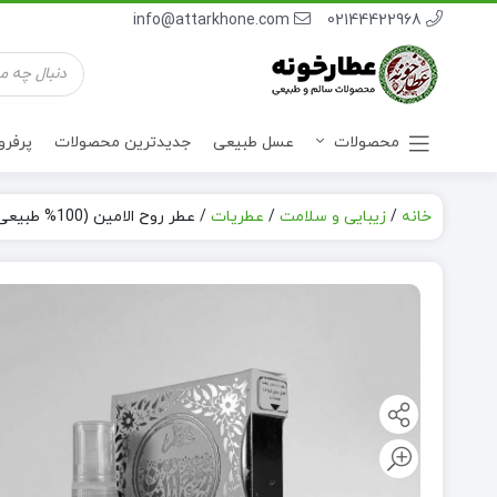
info@attarkhone.com
02144422968
جستجوی
محصولات
محصولات
عسل طبیعی
جدیدترین محصولات
پرفر
خانه
/
زیبایی و سلامت
/
عطریات
/
عطر روح الامین (100% طبیعی)
نوشیدنی ها