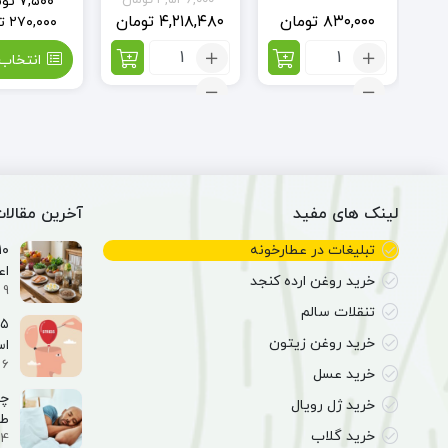
۴,۵۳۶,۰۰۰
تومان
۷,۵۰۰
توم
ن
۸۳۰,۰۰۰
تومان
۴,۲۱۸,۴۸۰
تومان
۲۷۰,۰۰۰
ت
تعداد:
تعداد:
انتخاب 
کمربند
مایع
پشم
ظرفشویی
شتر
آریا
اصل
تک
(12
عدد)
لینک های مفید
آخرین مقالا
تبلیغات در عطارخونه
اع
خرید روغن ارده کنجد
9 اسفند 1404
تنقلات سالم
خرید روغن زیتون
ا
6 اسفند 1404
خرید عسل
خرید ژل رویال
طب
خرید گلاب
4 اسفند 1404