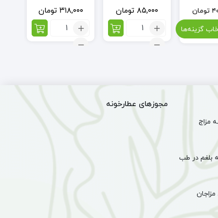
۸۵,۰۰۰
تومان
۳۱۸,۰۰۰
تومان
۰۰
۴
تومان
تعداد:
تعداد:
خاب گزینه‌ها
گل
ضماد
سر
اگزما
شور
(34گرم)
(1
کیلو)
مجوزهای عطارخونه
 مزاج
 بلغم در طب
مزاجان