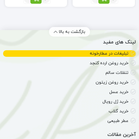
پاک
عصاره
کننده
نعناع
آرایش
(اسانس
طبیعی
نعنا)
بازگشت به بالا
لینک های مفید
تبلیغات در عطارخونه
خرید روغن ارده کنجد
تنقلات سالم
خرید روغن زیتون
خرید عسل
خرید ژل رویال
خرید گلاب
عطر طبیعی
آخرین مقالات