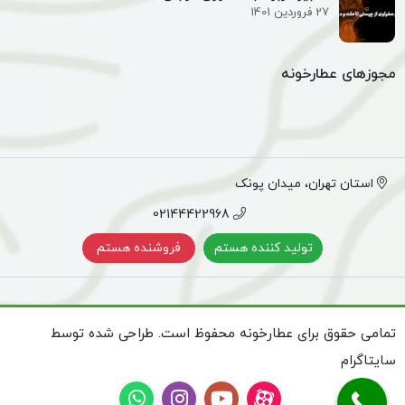
27 فروردین 1401
مجوزهای عطارخونه
استان تهران، میدان پونک
02144422968
تولید کننده هستم
فروشنده هستم
تمامی حقوق برای عطارخونه محفوظ است. طراحی شده توسط
سایتاگرام