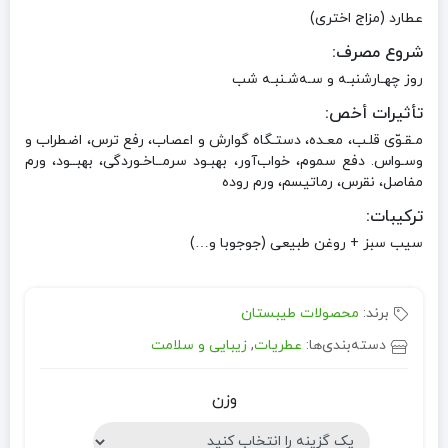
عطارد (مزاج اختری)
شروع مصرف:
روز چهـارشنبـه و سـه‌شـنبـه شب
تأثیرات أخص:
مـقـوّی قلـب، معـده، دستـگاه گوارش و اعصاب، رفع ترس، اضطراب و
وسـواس. دفع سموم، خواب‌آور، بهبـود سرمــاخـوردگی، بهبــود، ورم
مفاصل، نقرس، رماتیسم، ورم روده
ترکیبات:
سیب سبز + روغن طبیعی (جوجوبا و…)
برند:
محصولات طیبستان
دسته‌بندی‌ها:
عطریات
,
زیبایی و سلامت
وزن