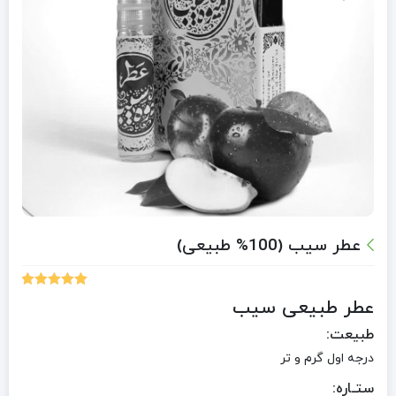
عطر سیب (100% طبیعی)
3
امتیازدهی
عطر طبیعی سیب
5.00
از 5 در
امتیازدهی
طبیعت:
مشتری
درجه اول گرم و تر
ستـاره: