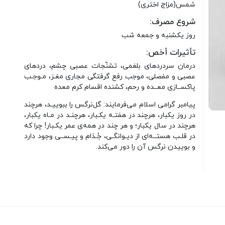
شمس(مزاج اختری)
شروع مصرف:
روز یکشنبه و جمعه شب
تأثیرات أخص:
درمان سردردهای بلغمی، تشنّجات عصبی چشم، دردهای
عصبی و مفصلی، موجب رفع گرفتگی مجاری مغـز، مـوجـب
پاکســازی معــده و رحم، کشنده اقسام کرم معده
پیامبر گرامی اسلام می‌فرمایند: گل‌نرگس را ببوییـد، هرچند
در روز یکبار، هرچند در هفتـه یکـبار، هرچنـد در مـاه یکبار،
هرچند در سال یکبار؛ و هر چند در همه‌ی عمر یکـبار! چرا که
در قلـب هستــه‌ای از دیـوانگـی، جُـذام و پیـســی وجود دارد
و بوییدن نرگس آن را دور می‌کند.