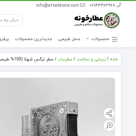
info@attarkhone.com
02144422968
جستجوی
محصولات
محصولات
عسل طبیعی
جدیدترین محصولات
پرفر
خانه
/
زیبایی و سلامت
/
عطریات
/
عطر نرگس شهلا (100% طبیعی)
نوشیدنی ها