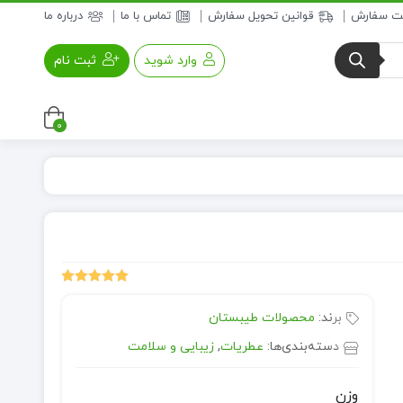
بت سفارش
قوانین تحویل سفارش
تماس با ما
درباره ما
وارد شوید
ثبت نام
0
عسل و فرآورده های عسلی
خواروبار
1
امتیازدهی
5.00
از 5 در
برند:
محصولات طیبستان
امتیازدهی
مشتری
دسته‌بندی‌ها:
عطریات
,
زیبایی و سلامت
وزن