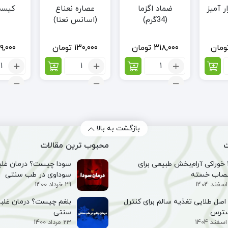
ر آمیز
ضماد اگزما
عصاره نعناع
کیسه
(34گرم)
(اسانس نعنا)
ومان
۳۱۸,۰۰۰
تومان
۱۳۰,۰۰۰
تومان
۹,۰۰۰
تعداد:
تعداد:
تعد
ضماد
عصاره
کی
اگزما
نعناع
پش
(34گرم)
(اسانس
نعنا)
بازگشت به بالا
ت
محبوب ترین مقالات
۱۰ خوراکی آرام‌بخش طبیعی برای
سودا چیست؟ درمان غلبه
صاب خسته
سوداوی در طب سنتی
29 خرداد 1400
۵ اصل طلایی تغذیه سالم برای کنترل
بلغم چیست؟ درمان غلبه
سترس
سنتی
23 مرداد 1400