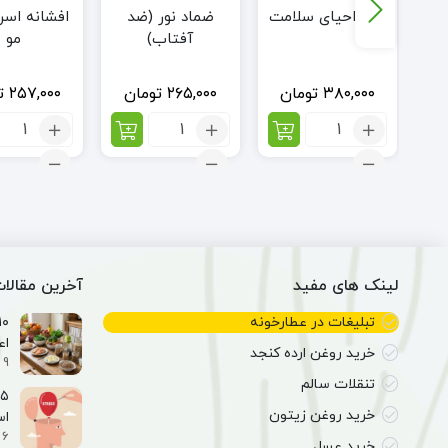
ک
عطر احیای سلامت
ضماد نور (ضد
افشانه اسرا
آفتاب)
مو
ن
۳۸۰,۰۰۰
تومان
۲۶۵,۰۰۰
تومان
۲۵۷,۰۰۰
ت
تعداد:
تعداد:
تعداد:
عطر
ضماد
افشانه
احیای
نور
اسرار
سلامت
(ضد
آمیز
آفتاب)
مو
لینک های مفید
آخرین مقالا
تبلیغات در عطارخونه
اع
خرید روغن ارده کنجد
9 اسفند 1404
تنقلات سالم
خرید روغن زیتون
ا
6 اسفند 1404
خرید عسل