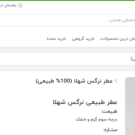
راهنمای ث
وش ترین محصولات
خرید گروهی
خرید عمده
تنقلات سالم
روغن خوراکی
عطر نرگس شهلا (100% طبیعی)
عطر طبیعی نرگس شهلا
طبیعت:
درجه سوم گرم و خشک
ستـاره: