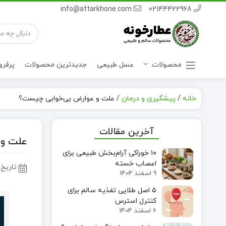
info@attarkhone.com
02144422968
جستجوی
محصولات
محصولات
عسل طبیعی
جدیدترین محصولات
پرفر
خانه
/
پیشگیری و درمان
/
علت و عوارض بی‌خوابی چیست؟
نوشیدنی ها
آخرین مقالات
علت و 
۱۰ خوراکی آرام‌بخش طبیعی برای
اعصاب خسته
تاریخ 
9 اسفند 1404
۵ اصل طلایی تغذیه سالم برای
کنترل استرس
6 اسفند 1404