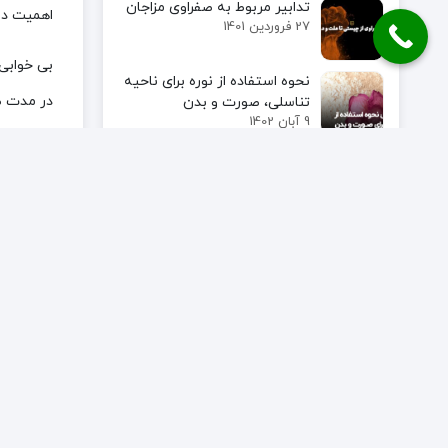
تدابیر مربوط به صفراوی مزاجان
اهمیت دار
27 فروردین 1401
بی خوابی 
نحوه استفاده از نوره برای ناحیه
در مدت طو
تناسلی، صورت و بدن
9 آبان 1402
بی‌خوابی
علائم آبله مرغان و 9 درمان آبله
مرغان در طب سنتی
بی حالی،
13 اسفند 1401
علائم میکروب معده چیست؟ ۵
علل بی
درمان میکروب معده در طب
16 بهمن 1400
سنتی
خواص روغن خراطین برای الات
میزان از 
تناسلی + طریقه استفاده
23 مهر 1401
بی‌خوابی 
علائم غلبه بلغم و بیماری‌هایی
مرتبط با آن
تصمیم‌گیر
24 آبان 1399
گزارش می‌