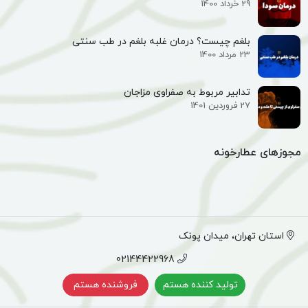
29 خرداد 1400
بلغم چیست؟ درمان غلبه بلغم در طب سنتی
23 مرداد 1400
تدابیر مربوط به صفراوی مزاجان
27 فروردین 1401
مجوزهای عطارخونه
استان تهران، میدان پونک
02144422968
تولید کننده هستم
فروشنده هستم