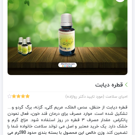
قطره دیابت
احیای سلامت (مورد تایید دکتر روازاده)
18
امتیازدهی
4.17
از 5
قطره دیابت از حنظل، عدس الملک، مریم گلی، گزنه، برگ گردو و…
در
تشکیل شده است. موارد مصرف برای درمان قند خون، فعال نمودن
امتیازدهی
پانکراس. مقدار مصرف ۳ قطره در روز استفاده شود. مزاج گرم و
مشتری
خشک دارد. یک خرید معتبر و اصل می تواند سلامت خانواده شما را
تضمین کند.
وزن خالص این محصول با بسته بندی حدود 80گرم می